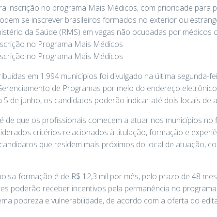
ra inscrição no programa Mais Médicos, com prioridade para pro
dem se inscrever brasileiros formados no exterior ou estrang
istério da Saúde (RMS) em vagas não ocupadas por médicos c
ribuídas em 1.994 municípios foi divulgado na última segunda-fei
Gerenciamento de Programas por meio do endereço eletrônico
 a 5 de junho, os candidatos poderão indicar até dois locais d
 é de que os profissionais comecem a atuar nos municípios no 
iderados critérios relacionados à titulação, formação e experiê
 candidatos que residem mais próximos do local de atuação, 
 bolsa-formação é de R$ 12,3 mil por mês, pelo prazo de 48 mes
ntes poderão receber incentivos pela permanência no program
ma pobreza e vulnerabilidade, de acordo com a oferta do edit