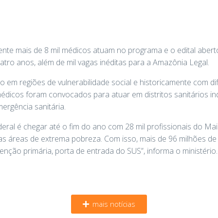
ente mais de 8 mil médicos atuam no programa e o edital aber
atro anos, além de mil vagas inéditas para a Amazônia Legal.
 em regiões de vulnerabilidade social e historicamente com di
édicos foram convocados para atuar em distritos sanitários indí
ergência sanitária.
deral é chegar até o fim do ano com 28 mil profissionais do 
as áreas de extrema pobreza. Com isso, mais de 96 milhões de b
nção primária, porta de entrada do SUS”, informa o ministério.
mais notícias