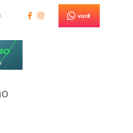
você
L
no