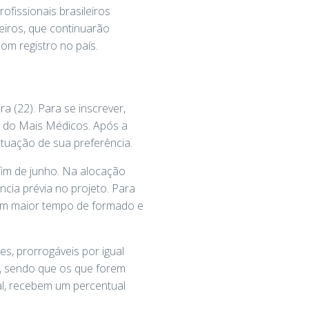
fissionais brasileiros
eiros, que continuarão
om registro no país.
ra (22). Para se inscrever,
 do Mais Médicos. Após a
e atuação de sua preferência.
fim de junho. Na alocação
ncia prévia no projeto. Para
com maior tempo de formado e
es, prorrogáveis por igual
a, sendo que os que forem
al, recebem um percentual