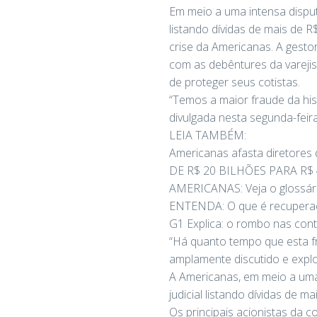
Em meio a uma intensa disput
listando dívidas de mais de R
crise da Americanas. A gesto
com as debêntures da varejis
de proteger seus cotistas.
“Temos a maior fraude da his
divulgada nesta segunda-feira
LEIA TAMBÉM:
Americanas afasta diretores 
DE R$ 20 BILHÕES PARA R$ 4
AMERICANAS: Veja o glossário
ENTENDA: O que é recuperaçã
G1 Explica: o rombo nas con
“Há quanto tempo que esta fr
amplamente discutido e explor
A Americanas, em meio a uma
judicial listando dívidas de ma
Os principais acionistas da c