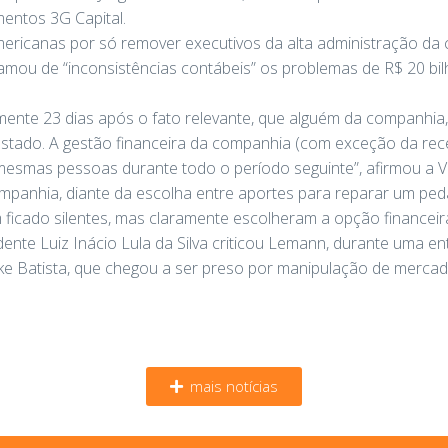
entos 3G Capital.
mericanas por só remover executivos da alta administração d
amou de “inconsistências contábeis” os problemas de R$ 20 bi
mente 23 dias após o fato relevante, que alguém da companhia, 
afastado. A gestão financeira da companhia (com exceção da 
mesmas pessoas durante todo o período seguinte”, afirmou a V
mpanhia, diante da escolha entre aportes para reparar um ped
 ficado silentes, mas claramente escolheram a opção financeira
nte Luiz Inácio Lula da Silva criticou Lemann, durante uma e
ike Batista, que chegou a ser preso por manipulação de merca
mais notícias