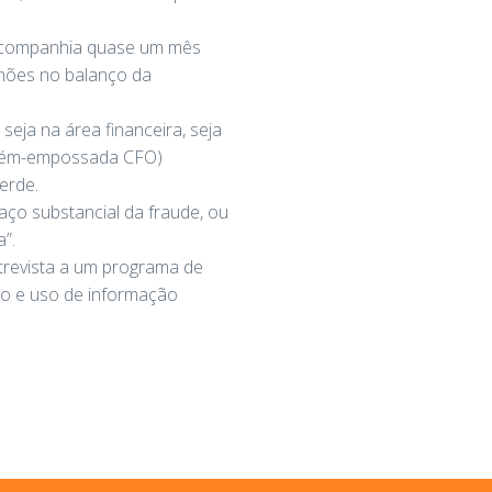
a companhia quase um mês
lhões no balanço da
seja na área financeira, seja
recém-empossada CFO)
erde.
aço substancial da fraude, ou
”.
ntrevista a um programa de
do e uso de informação