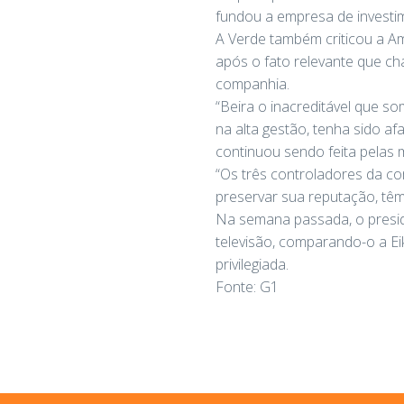
fundou a empresa de investim
A Verde também criticou a A
após o fato relevante que ch
companhia.
“Beira o inacreditável que so
na alta gestão, tenha sido 
continuou sendo feita pelas 
“Os três controladores da co
preservar sua reputação, têm
Na semana passada, o preside
televisão, comparando-o a E
privilegiada.
Fonte: G1