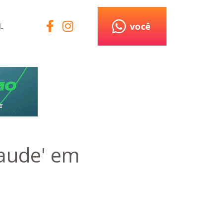
você
L
raude' em