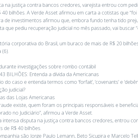
a na justiça contra bancos credores, varejista entrou com pedi
$ 40 bilhões. A Verde Asset afirmou em carta a cotistas que “foi
ra de investimentos afirmou que, embora fundo tenha tido prej
ta que pediu recuperação judicial no mês passado, vai buscar “e
tória corporativa do Brasil, um buraco de mais de R$ 20 bilhõe
 (6).
durante investigações sobre rombo contábil
3 BILHÕES: Entenda a dívida da Americanas
 do caso e entenda termos como ‘forfait’, ‘covenants’ e ‘debên
o judicial?
tas das Lojas Americanas
aude existe, quem foram os principais responsáveis e benefici
ado no Judiciário”, afirmou a Verde Asset.
 intensa disputa na justiça contra bancos credores, entrou c
is de R$ 40 bilhões.
ompanhia são Jorge Paulo Lemann, Beto Sicupira e Marcelo Telle