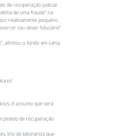
do de recuperação judicial
 vítima de uma fraude” na
uízo relativamente pequeno
xercer seu dever fiduciário”
s”, afirmou o fundo em carta
tures’
ários, é assunto que será
om pedido de recuperação
s, trio de bilionários que