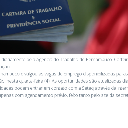
s diariamente pela Agência do Trabalho de Pernambuco. Cartei
gação
nambuco divulgou as vagas de emprego disponibilizadas paras 
tão, nesta quarta-feira (4). As oportunidades são atualizadas di
idades podem entrar em contato com a Seteq através da inter
penas com agendamento prévio, feito tanto pelo site da secret