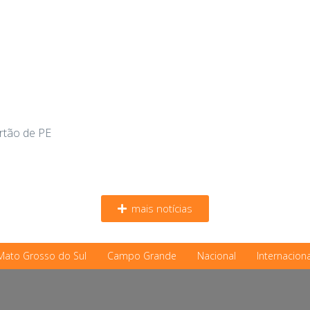
ertão de PE
mais notícias
Mato Grosso do Sul
Campo Grande
Nacional
Internaciona