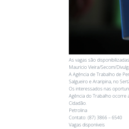
As vagas são disponibilizada
Mauricio Vieira/Secom/Divul
A Agência de Trabalho de Per
Salgueiro e Araripina, no Ser
Os interessados nas oportun
Agência do Trabalho ocorre a
Cidadão.
Petrolina
Contato: (87) 3866 – 6540
Vagas disponíveis