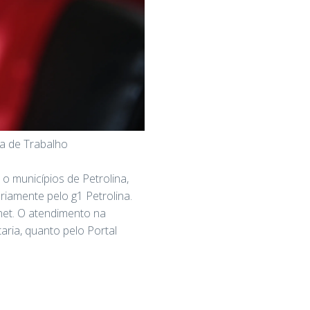
ra de Trabalho
o municípios de Petrolina,
ariamente pelo g1 Petrolina.
net. O atendimento na
aria, quanto pelo Portal