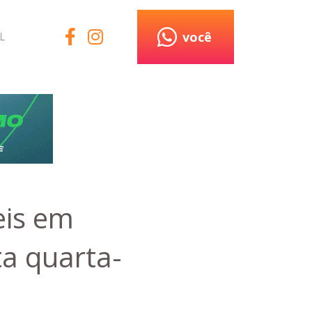
você
L
eis em
ta quarta-