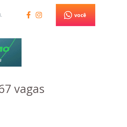
você
L
 67 vagas
e