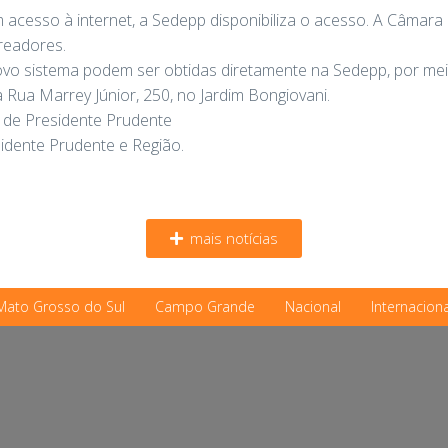
 acesso à internet, a Sedepp disponibiliza o acesso. A Câmara
readores.
vo sistema podem ser obtidas diretamente na Sedepp, por mei
na Rua Marrey Júnior, 250, no Jardim Bongiovani.
 de Presidente Prudente
sidente Prudente e Região.
mais notícias
Mato Grosso do Sul
Campo Grande
Nacional
Internaciona