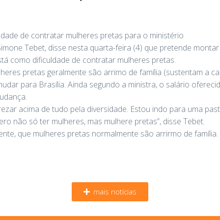
ldade de contratar mulheres pretas para o ministério
Simone Tebet, disse nesta quarta-feira (4) que pretende monta
tá como dificuldade de contratar mulheres pretas.
res pretas geralmente são arrimo de família (sustentam a casa) e
udar para Brasília. Ainda segundo a ministra, o salário oferec
mudança.
ezar acima de tudo pela diversidade. Estou indo para uma past
o não só ter mulheres, mas mulhere pretas”, disse Tebet.
ente, que mulheres pretas normalmente são arrirmo de família. T
mais notícias