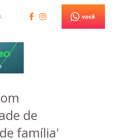
você
L
 com
dade de
de família'