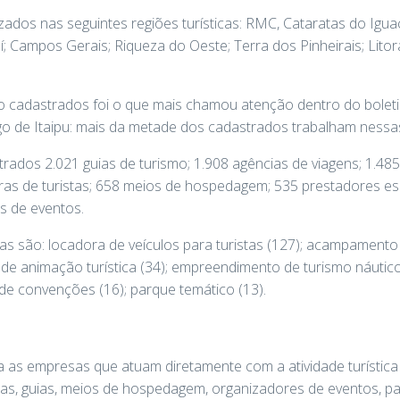
zados nas seguintes regiões turísticas: RMC, Cataratas do Igua
í; Campos Gerais; Riqueza do Oeste; Terra dos Pinheirais; Lito
o cadastrados foi o que mais chamou atenção dentro do boleti
 de Itaipu: mais da metade dos cadastrados trabalham nessas 
ados 2.021 guias de turismo; 1.908 agências de viagens; 1.485
doras de turistas; 658 meios de hospedagem; 535 prestadores 
as de eventos.
s são: locadora de veículos para turistas (127); acampamento t
e animação turística (34); empreendimento de turismo náutico
 de convenções (16); parque temático (13).
a as empresas que atuam diretamente com a atividade turístic
, guias, meios de hospedagem, organizadores de eventos, pa