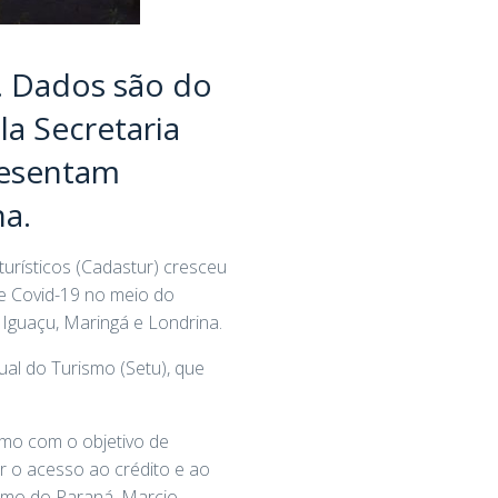
. Dados são do
la Secretaria
resentam
na.
urísticos (Cadastur) cresceu
e Covid-19 no meio do
 Iguaçu, Maringá e Londrina.
al do Turismo (Setu), que
smo com o objetivo de
ar o acesso ao crédito e ao
ismo do Paraná, Marcio