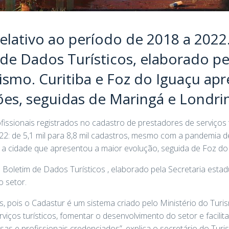
elativo ao período de 2018 a 2022
de Dados Turísticos, elaborado pe
ismo. Curitiba e Foz do Iguaçu ap
es, seguidas de Maringá e Londri
ssionais registrados no cadastro de prestadores de serviços t
2: de 5,1 mil para 8,8 mil cadastros, mesmo com a pandemia d
oi a cidade que apresentou a maior evolução, seguida de Foz do
oletim de Dados Turísticos , elaborado pela Secretaria estadu
o setor.
s, pois o Cadastur é um sistema criado pelo Ministério do Turi
iços turísticos, fomentar o desenvolvimento do setor e facilit
as e profissionais credenciados”, explica o secretário do Tur