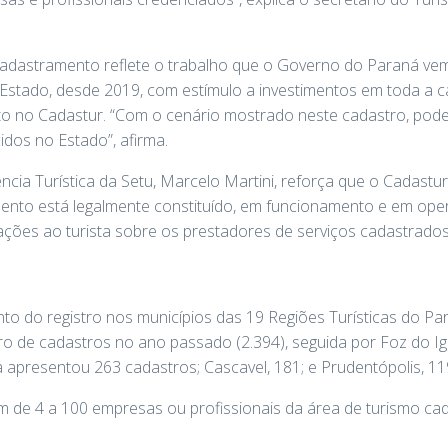
cadastramento reflete o trabalho que o Governo do Paraná vem
 Estado, desde 2019, com estímulo a investimentos em toda a cad
o no Cadastur. “Com o cenário mostrado neste cadastro, pod
cidos no Estado”, afirma.
ência Turística da Setu, Marcelo Martini, reforça que o Cadast
to está legalmente constituído, em funcionamento e em opera
ações ao turista sobre os prestadores de serviços cadastrados”
to do registro nos municípios das 19 Regiões Turísticas do Par
o de cadastros no ano passado (2.394), seguida por Foz do Ig
 apresentou 263 cadastros; Cascavel, 181; e Prudentópolis, 11
m de 4 a 100 empresas ou profissionais da área de turismo ca