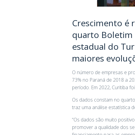
Crescimento é r
quarto Boletim 
estadual do Tur
maiores evoluçõ
O número de empresas e profi
73% no Paraná de 2018 a 202
período. Em 2022, Curitiba f
Os dados constam no quarto B
traz uma análise estatística d
“Os dados são muito positivo
promover a qualidade dos serv
financiamento para as empres