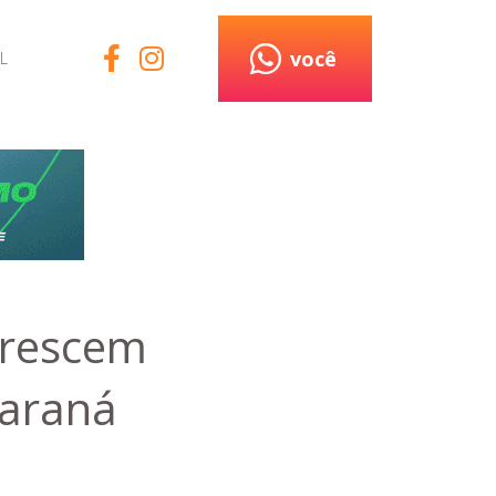
você
L
crescem
Paraná