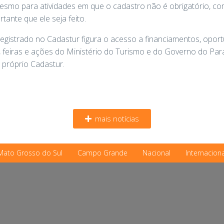
Mesmo para atividades em que o cadastro não é obrigatório, c
tante que ele seja feito.
registrado no Cadastur figura o acesso a financiamentos, oport
, feiras e ações do Ministério do Turismo e do Governo do Para
 próprio Cadastur.
mais notícias
Mato Grosso do Sul
Campo Grande
Nacional
Internaciona