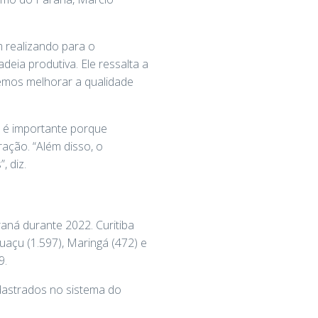
 realizando para o
eia produtiva. Ele ressalta a
emos melhorar a qualidade
ur é importante porque
ção. “Além disso, o
, diz.
aná durante 2022. Curitiba
uaçu (1.597), Maringá (472) e
9.
dastrados no sistema do