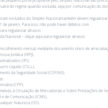
e pequeno porte já optante pelo Simples Nacional não precis
sairá do regime quando excluída, seja por comunicação do don
ram excluídos do Simples Nacional também devem regularizar
 de janeiro. Para isso, não pode haver débitos com:
 para regularizar atrasos
a Nacional – clique aqui para regularizar atrasos
 recolhimento mensal, mediante documento único de arrecadaçã
soa Jurídica (IRPJ);
rializados (IPI);
ucro Líquido (CSLL);
amento da Seguridade Social (COFINS);
p;
nciária (CPP);
ativas à Circulação de Mercadorias e Sobre Prestações de Se
al e de Comunicação (ICMS);
ualquer Natureza (ISS).