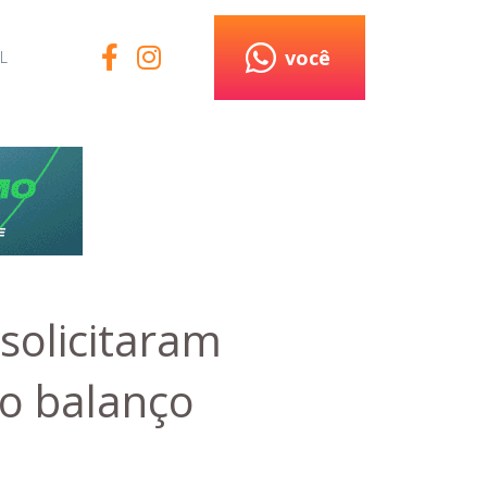
você
L
solicitaram
 o balanço