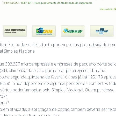
internet e pode ser feita tanto por empresas já em atividade c
tal Simples Nacional
que 393.337 microempresas e empresas de pequeno porte soli
(31), último dia do prazo para optar pelo regime tributário.
gado na segunda quinzena de fevereiro, mas já há 125.173 apro
 246.781 ainda dependem de algumas pendências com entes fede
sários poderiam optar pelo Simples Nacional. Quem perdesse o
2024.
onal?
 em atividade, a solicitação de opção também deveria ser feita 
ro deste ano, de forma retroativa.