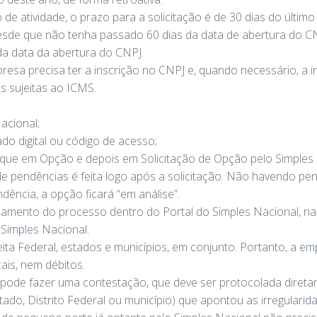
 de atividade, o prazo para a solicitação é de 30 dias do últim
 desde que não tenha passado 60 dias da data de abertura do 
 da data da abertura do CNPJ.
resa precisa ter a inscrição no CNPJ e, quando necessário, a in
s sujeitas ao ICMS.
acional;
ado digital ou código de acesso;
lique em Opção e depois em Solicitação de Opção pelo Simples 
e pendências é feita logo após a solicitação. Não havendo pe
dência, a opção ficará “em análise”.
damento do processo dentro do Portal do Simples Nacional,
Simples Nacional.
ceita Federal, estados e municípios, em conjunto. Portanto, a 
ais, nem débitos.
 pode fazer uma contestação, que deve ser protocolada diret
stado, Distrito Federal ou município) que apontou as irregularid