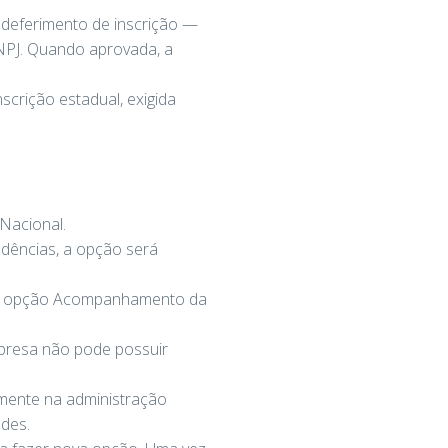
o deferimento de inscrição —
CNPJ. Quando aprovada, a
scrição estadual, exigida
Nacional.
ndências, a opção será
 na opção Acompanhamento da
empresa não pode possuir
amente na administração
ades.