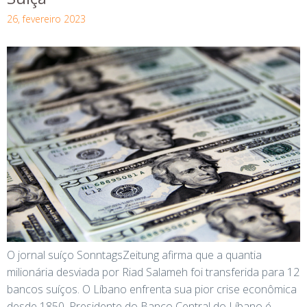
26, fevereiro 2023
O jornal suíço SonntagsZeitung afirma que a quantia
milionária desviada por Riad Salameh foi transferida para 12
bancos suíços. O Líbano enfrenta sua pior crise econômica
desde 1850. Presidente do Banco Central do Líbano é