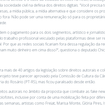
sociedade civil na defesa dos direitos digitais. “Você precisa t
as, a mídia pública, a mídia alternativa e que considere os pr
o fora. Não pode ser uma remuneração só para os proprietário
rede.
m o pagamento para os dois segmentos, artístico e jornalísti
trabalho profissional veiculado pelas plataformas deve ser re
ural. Por que as redes sociais ficariam fora dessa regulação da 
am muito dinheiro em cima disso?”, questiona o deputado Chic
ra mais de 40 artigos da legislação sobre direitos autorais e c
projeto teve parecer aprovado pela Comissão de Cultura da Câ
a do Rosário (PT-RS), mas ficou paralisado desde então.
itos autorais no âmbito da proposta que combate as fake news
lofotes, inclusive por conta de uma mobilização feita por dife
s semanas, artistas como Frejat, Marisa Monte, Glória Pires, Isa