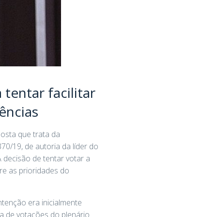
entar facilitar
ências
osta que trata da
70/19, de autoria da líder do
A decisão de tentar votar a
tre as prioridades do
ntenção era inicialmente
da de votações do plenário