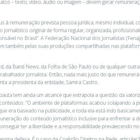
atos – texto, vídeo, áudio ou imagem – devem gerar remunera
jus à remuneração prevista pessoa jurídica, mesmo individual, 
jornalístico original de forma regular, organizada, profissio
onsável no Brasil”. A Federação Nacional dos Jornalistas (Fena
am também pelas suas produções compartilhadas nas plataforma
rd, da Band News, da Folha de São Paulo ou de qualquer outra
abalhador jornalista. Então, nada mais justo do que remunerá
nta a presidenta da entidade, Samira Castro.
a pauta tem ainda um alcance que extrapola a questão da valor
 conteúdos. “O ambiente de plataformas acabou solapando a pr
ue era baseado na publicidade, e toda ela está indo basicamen
uneração do conteúdo jornalístico inclusive para enfrentar a d
conseguir ter a liberdade e a responsabilidade prevalecendo n
sma defesa. É o caso da Coalizão Direitos na Rede, articulaçã