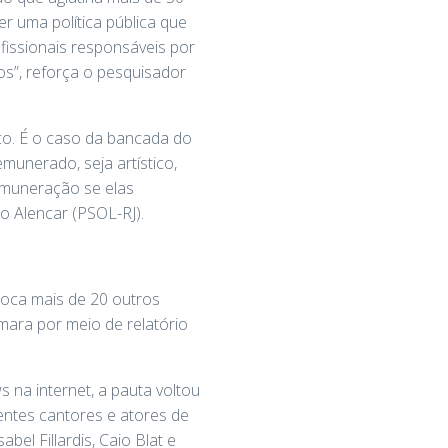
er uma política pública que
ofissionais responsáveis por
s”, reforça o pesquisador
co. É o caso da bancada do
munerado, seja artístico,
remuneração se elas
o Alencar (PSOL-RJ).
oloca mais de 20 outros
mara por meio de relatório
 na internet, a pauta voltou
rentes cantores e atores de
bel Fillardis, Caio Blat e