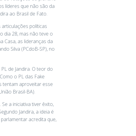
 os líderes que não são da
ira ao Brasil de Fato.
rticulações políticas
o dia 28, mas não teve o
na Casa, as lideranças da
ando Silva (PCdoB-SP), no
 PL de Jandira. O teor do
. Como o PL das Fake
 tentam aproveitar esse
nião Brasil-BA).
 a iniciativa tiver êxito,
egundo Jandira, a ideia é
 parlamentar acredita que,