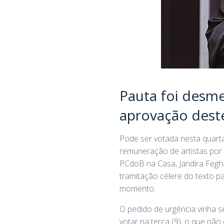
Pauta foi desme
aprovação deste
Pode ser votada nesta quarta
remuneração de artistas por p
PCdoB na Casa, Jandira Feghali
tramitação célere do texto pa
momento.
O pedido de urgência vinha s
votar na terça (9), o que nã