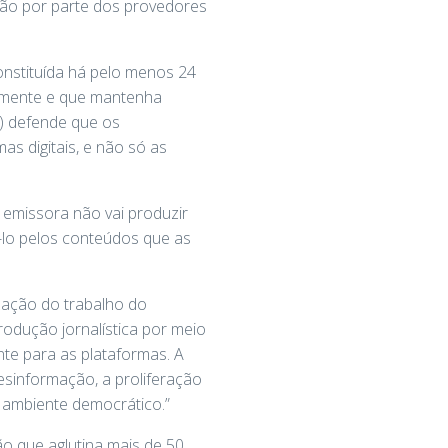
ção por parte dos provedores
constituída há pelo menos 24
nalmente e que mantenha
j) defende que os
s digitais, e não só as
 emissora não vai produzir
-lo pelos conteúdos que as
ização do trabalho do
odução jornalística por meio
te para as plataformas. A
esinformação, a proliferação
o ambiente democrático.”
o que aglutina mais de 50