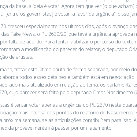
rança da base, a ideia é votar. Agora tem que ver [o que acham]
[entre os governistas] é votar a favor da urgência”, disse Jand
0 cresceu especialmente nos últimos dias, após o avanço das a
das Fake News, o PL 2630/20, que teve a urgência aprovada n
r falta de acordo. Para tentar viabilizar o percurso do texto 
cordaram a modificação do parecer do relator, o deputado Orl
ão de artistas.
 semana, tratar esta última pauta de forma separada, por meio do
 não aborda todos esses detalhes e também está em negociação
derado mais atualizado em relação ao tema, os parlamentares
370, cujo parecer será feito pelo deputado Elmar Nascimento (U
stas é tentar votar apenas a urgência do PL 2370 nesta quarta. Se
ociação mais intensa dos pontos do relatório de Nascimento. S
a próxima semana, se as articulações contribuírem para isso. A
 medida provavelmente irá passar por um fatiamento.