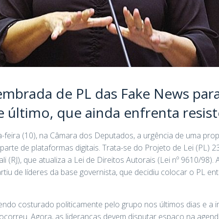
mbrada de PL das Fake News para t
 último, que ainda enfrenta resist
-feira (10), na Câmara dos Deputados, a urgência de uma prop
arte de plataformas digitais. Trata-se do Projeto de Lei (PL) 23
 (RJ), que atualiza a Lei de Direitos Autorais (Lei nº 9610/98). 
rtiu de líderes da base governista, que decidiu colocar o PL en
endo costurado politicamente pelo grupo nos últimos dias e a i
o ocorreu. Agora, as lideranças devem disputar espaço na agen