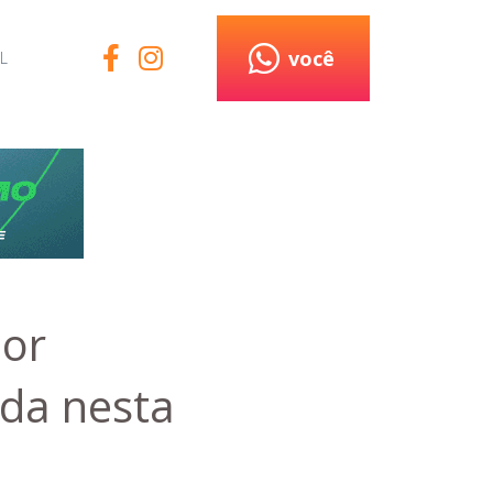
você
L
por
ada nesta