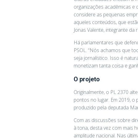
organizações acadêmicas e da 
considere as pequenas empres
aqueles conteúdos, que estã
Jonas Valente, integrante da 
Há parlamentares que defende
PSOL. “Nós achamos que todo 
seja jornalístico. Isso é nat
monetizam tanta coisa e ganh
O projeto
Originalmente, o PL 2370 alte
pontos no lugar. Em 2019, o 
produzido pela deputada Mari
Com as discussões sobre dire
à tona, desta vez com mais ho
amplitude nacional. Nas última