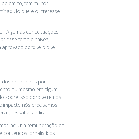
a polêmico, tem muitos
tir aquilo que é o interesse
ão. “Algumas conceituações
r esse tema e, talvez,
ja aprovado porque o que
eúdos produzidos por
cimento ou mesmo em algum
rdo sobre isso porque temos
sse impacto nós precisamos
ral”, ressalta Jandira.
ntar incluir a remuneração do
 conteúdos jornalísticos