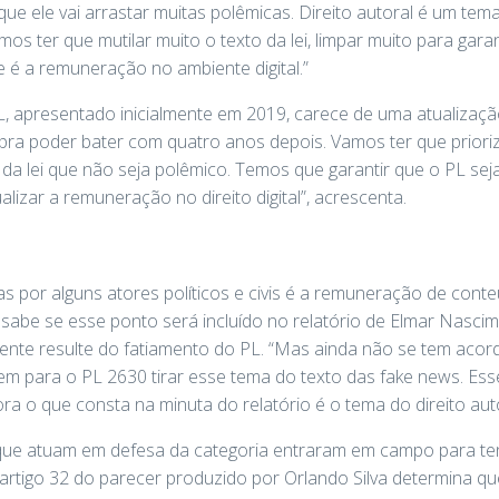
que ele vai arrastar muitas polêmicas. Direito autoral é um tem
mos ter que mutilar muito o texto da lei, limpar muito para garan
e é a remuneração no ambiente digital.”
L, apresentado inicialmente em 2019, carece de uma atualizaç
pra poder bater com quatro anos depois. Vamos ter que prioriza
 da lei que não seja polêmico. Temos que garantir que o PL se
lizar a remuneração no direito digital”, acrescenta.
 por alguns atores políticos e civis é a remuneração de cont
e sabe se esse ponto será incluído no relatório de Elmar Nas
ente resulte do fatiamento do PL. “Mas ainda não se tem aco
tem para o PL 2630 tirar esse tema do texto das fake news. E
ora o que consta na minuta do relatório é o tema do direito auto
s que atuam em defesa da categoria entraram em campo para te
rtigo 32 do parecer produzido por Orlando Silva determina que