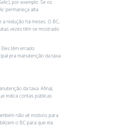
elic), por exemplo. Se os
ic permaneça alta.
e a redução há meses. O BC,
uitas vezes têm se mostrado
 Eles têm errado
ncipal pra manutenção da taxa
nutenção da taxa. Afinal,
e indica contas públicas
 também não vê motivos para
bilizem o BC para que ela