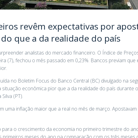
ceiros revêm expectativas por apos
do que a da realidade do país
surpreender analistas do mercado financeiro. O Índice de Pre
feira (7), fechou o mês passado em 0,23%. Bancos previam que 
ior.
luída no Boletim Focus do Banco Central (BC) divulgado na segun
situação econômica pior que a da realidade do país durante o
 Silva (PT).
 uma inflação maior que a real no mês de março. Apostavam 
o para o crescimento da economia no primeiro trimestre do an
ês primeiros meses do ano na comparação com os três meses