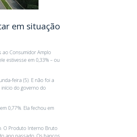
tar em situação
ços ao Consumidor Amplo
ele estivesse em 0,33% – ou
da-feira (5). E não foi a
 início do governo do
em 0,77%. Ela fechou em
o. O Produto Interno Bruto
 do ano passado. Os bancos