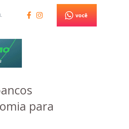
você
L
 bancos
nomia para