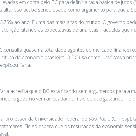
evadas em conta pelo BC para definir a taxa básica de juros (S
s alta, isso acaba sendo usado como argumento para que a Sel
 13,75% ao ano. É uma das mais altas do mundo. O governo ped
utenção citando as expectativas de analistas – aquelas que m
C consulta quase na totalidade agentes do mercado financeiro.
leitura da economia brasileira. O BC usa como justificativa pri
explicou Faria.
 Faria acredita que o BC está ficando sem argumentos para a ma
aindo, o governo vem arrecadando mais do que gastando – o qu
a, professor da Universidade Federal de São Paulo (Unifesp),
patamares. Ele só espera que os resultados da economia sensi
ível.