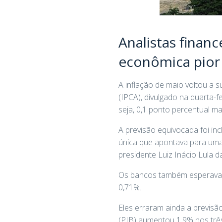
Analistas finan
econômica pior 
A inflação de maio voltou a 
(IPCA), divulgado na quarta-
seja, 0,1 ponto percentual ma
A previsão equivocada foi inc
única que apontava para uma 
presidente Luiz Inácio Lula da
Os bancos também esperavam
0,71%.
Eles erraram ainda a previsã
(PIB) aumentou 1,9% nos tr