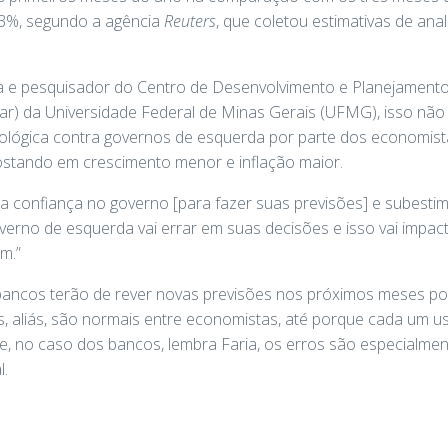
,3%, segundo a agência
Reuters
, que coletou estimativas de an
a e pesquisador do Centro de Desenvolvimento e Planejamento
r) da Universidade Federal de Minas Gerais (UFMG), isso não 
eológica contra governos de esquerda por parte dos economist
ostando em crescimento menor e inflação maior.
confiança no governo [para fazer suas previsões] e subestima a
verno de esquerda vai errar em suas decisões e isso vai impa
m.”
bancos terão de rever novas previsões nos próximos meses p
es, aliás, são normais entre economistas, até porque cada um 
ue, no caso dos bancos, lembra Faria, os erros são especialmen
l.