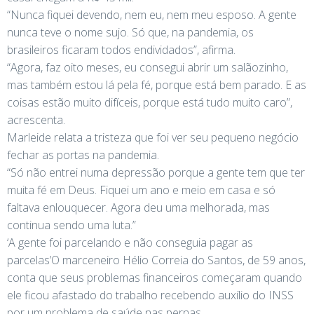
“Nunca fiquei devendo, nem eu, nem meu esposo. A gente
nunca teve o nome sujo. Só que, na pandemia, os
brasileiros ficaram todos endividados”, afirma.
“Agora, faz oito meses, eu consegui abrir um salãozinho,
mas também estou lá pela fé, porque está bem parado. E as
coisas estão muito difíceis, porque está tudo muito caro”,
acrescenta.
Marleide relata a tristeza que foi ver seu pequeno negócio
fechar as portas na pandemia.
“Só não entrei numa depressão porque a gente tem que ter
muita fé em Deus. Fiquei um ano e meio em casa e só
faltava enlouquecer. Agora deu uma melhorada, mas
continua sendo uma luta.”
‘A gente foi parcelando e não conseguia pagar as
parcelas’O marceneiro Hélio Correia do Santos, de 59 anos,
conta que seus problemas financeiros começaram quando
ele ficou afastado do trabalho recebendo auxílio do INSS
por um problema de saúde nas pernas.