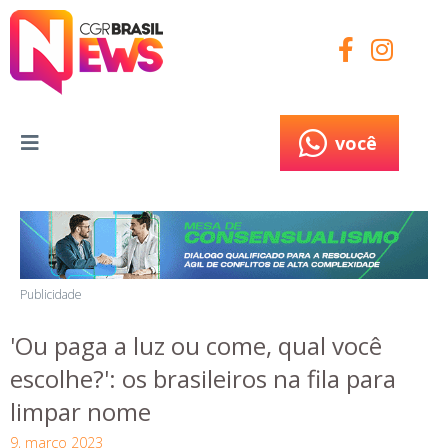
você
você
Publicidade
'Ou paga a luz ou come, qual você
escolhe?': os brasileiros na fila para
limpar nome
9, março 2023