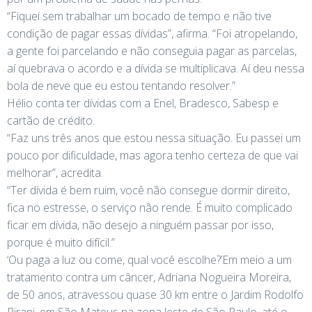
“Fiquei sem trabalhar um bocado de tempo e não tive
condição de pagar essas dívidas”, afirma. “Foi atropelando,
a gente foi parcelando e não conseguia pagar as parcelas,
aí quebrava o acordo e a dívida se multiplicava. Aí deu nessa
bola de neve que eu estou tentando resolver.”
Hélio conta ter dívidas com a Enel, Bradesco, Sabesp e
cartão de crédito.
“Faz uns três anos que estou nessa situação. Eu passei um
pouco por dificuldade, mas agora tenho certeza de que vai
melhorar”, acredita.
“Ter dívida é bem ruim, você não consegue dormir direito,
fica no estresse, o serviço não rende. É muito complicado
ficar em dívida, não desejo a ninguém passar por isso,
porque é muito difícil.”
‘Ou paga a luz ou come, qual você escolhe?’Em meio a um
tratamento contra um câncer, Adriana Nogueira Moreira,
de 50 anos, atravessou quase 30 km entre o Jardim Rodolfo
Pirani, em São Mateus na zona leste de São Paulo, até o