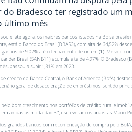
ar do Bradesco ter registrado um 
 último mês
u e, até agora, os maiores bancos listados na Bolsa brasilei
nte, está o Banco do Brasil (BBAS3), com alta de 34,52% desd
 ganhos de 9,02% até o fechamento de ontem (1). Mesmo com 
Santander Brasil (SANB11) acumula alta de 4,97%. O Bradesco 
mês, passou a subir 1,81% em 2023.
e crédito do Banco Central, o Bank of America (BofA) destaco
enário geral de desaceleração de empréstimos, sentido princip
 pelo bom crescimento nos portfólios de crédito rural e imobil
em ambas as modalidades”, escreveram os analistas Mario Pier
 dos grandes bancos com recomendação de compra pelo BofA,
 ABC Brasil (ABCB4), e Inter (INBR32). Itaú e Unibanco tem 