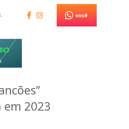
você
L
ancões”
a em 2023