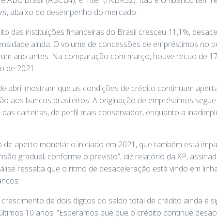
rm
, abaixo do desempenho do mercado.
édito das instituições financeiras do Brasil cresceu 11,1%, desa
ensidade ainda. O volume de concessões de empréstimos no per
o um ano antes. Na comparação com março, houve recuo de 17
o de 2021.
e abril mostram que as condições de crédito continuam aperta
ção aos bancos brasileiros. A originação de empréstimos segue
das carteiras, de perfil mais conservador, enquanto a inadimpl
clo de aperto monetário iniciado em 2021, que também está im
ão gradual, conforme o previsto”, diz relatório da XP, assin
álise ressalta que o ritmo de desaceleração está vindo em lin
ancos.
rescimento de dois dígitos do saldo total de crédito ainda é sig
últimos 10 anos. “Esperamos que que o crédito continue desa