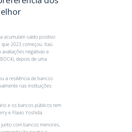
melhor
ra acumulam saldo positivo
e que 2023 começou. Itaú
avaliações negativas e
(BBDC4), depois de uma
u a resiliência de bancos
almente nas instituições
iário e os bancos públicos tem
ry e Flavio Yoshida.
 junto com bancos menores,
recomendação neutra e