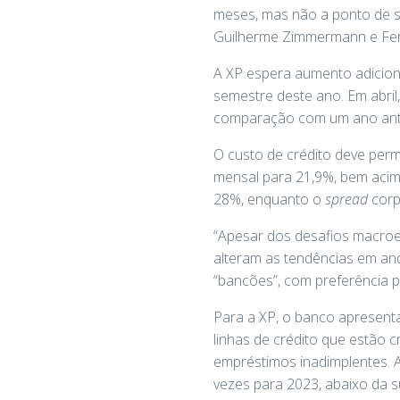
meses, mas não a ponto de se
Guilherme Zimmermann e Fe
A XP espera aumento adiciona
semestre deste ano. Em abril
comparação com um ano ant
O custo de crédito deve perm
mensal para 21,9%, bem acima
28%, enquanto o
spread
corp
“Apesar dos desafios macro
alteram as tendências em an
“bancões”, com preferência p
Para a XP, o banco apresent
linhas de crédito que estão
empréstimos inadimplentes. A
vezes para 2023, abaixo da s