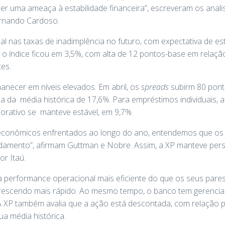
r uma ameaça à estabilidade financeira”, escreveram os anali
rnando Cardoso.
l nas taxas de inadimplência no futuro, com expectativa de es
, o índice ficou em 3,5%, com alta de 12 pontos-base em relaç
es.
anecer em níveis elevados. Em abril, os
spreads
subirm 80 pon
 da média histórica de 17,6%. Para empréstimos individuais, a 
orativo se manteve estável, em 9,7%.
econômicos enfrentados ao longo do ano, entendemos que os
damento”, afirmam Guttman e Nobre. Assim, a XP manteve persp
or Itaú.
a performance operacional mais eficiente do que os seus pare
 crescendo mais rápido. Ao mesmo tempo, o banco tem gerencia
 XP também avalia que a ação está descontada, com relação pr
ua média histórica.