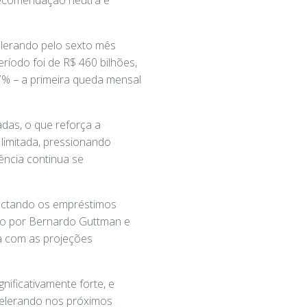
celerando pelo sexto mês
íodo foi de R$ 460 bilhões,
% – a primeira queda mensal
das, o que reforça a
 limitada, pressionando
ência continua se
pactando os empréstimos
ado por Bernardo Guttman e
ha com as projeções
nificativamente forte, e
celerando nos próximos