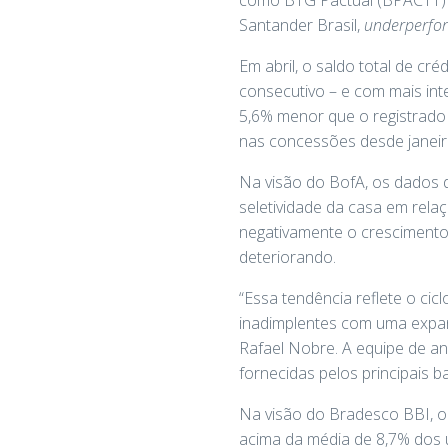
Santander Brasil,
underperfo
Em abril, o saldo total de cr
consecutivo – e com mais int
5,6% menor que o registrad
nas concessões desde janeir
Na visão do BofA, os dados d
seletividade da casa em rela
negativamente o crescimento 
deteriorando.
“Essa tendência reflete o ci
inadimplentes com uma expans
Rafael Nobre. A equipe de an
fornecidas pelos principais b
Na visão do Bradesco BBI, o c
acima da média de 8,7% dos 