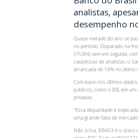
analistas, apes
desempenho no
Quase metade do ano se passo
no período. Disparado na fre
(ITUB4) vem em seguida, com
cautelosas de analistas, o 
arrancada de 16% no último 
Com base nos últimos dados d
públicos, como o BB, em um c
privadas.
“Essa disparidade é explicada
uma grande fatia de mercado 
Não à toa, BBAS3 é o único
como BTG Pactual (BPAC11) e