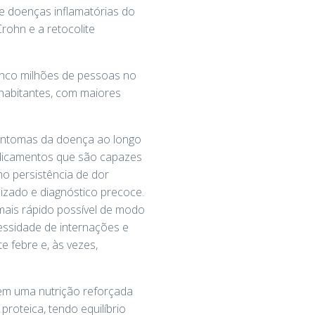
de doenças inflamatórias do
rohn e a retocolite
inco milhões de pessoas no
 habitantes, com maiores
intomas da doença ao longo
edicamentos que são capazes
mo persistência de dor
lizado e diagnóstico precoce.
mais rápido possível de modo
essidade de internações e
e febre e, às vezes,
 em uma nutrição reforçada
roteica, tendo equilíbrio