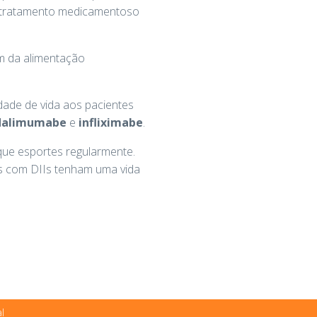
ao tratamento medicamentoso
ém da alimentação
ade de vida aos pacientes
dalimumabe
e
infliximabe
.
que esportes regularmente.
s com DIIs tenham uma vida
l