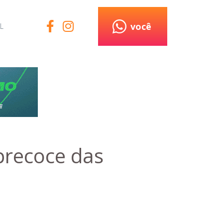
você
L
precoce das