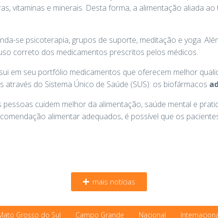
ras, vitaminas e minerais. Desta forma, a alimentação aliada 
.
nda-se psicoterapia, grupos de suporte, meditação e yoga. Al
 uso correto dos medicamentos prescritos pelos médicos.
ui em seu portfólio medicamentos que oferecem melhor qualid
 através do Sistema Único de Saúde (SUS): os biofármacos
a
s pessoas cuidem melhor da alimentação, saúde mental e prati
ecomendação alimentar adequados, é possível que os paciente
mais notícias
Mato Grosso do Sul
Campo Grande
Nacional
Internaciona