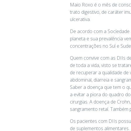
Maio Roxo é o mês de conscie
trato digestivo, de caráter i
ulcerativa.
De acordo com a Sociedade B
planeta e sua prevalência v
concentrações no Sul e Sudes
Quem convive com as DIIs d
de toda a vida, visto se tr
de recuperar a qualidade de 
abdominal, diarreia e sangra
Saber a doença que tem o qua
a evitar a piora do quadro d
cirurgias. A doença de Crohn,
sangramento retal. Também p
Os pacientes com DIIs possu
de suplementos alimentares. 