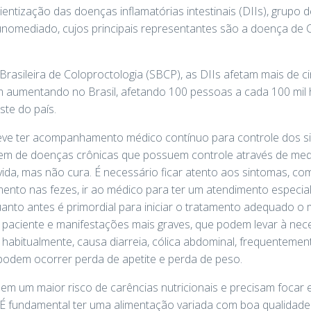
ntização das doenças inflamatórias intestinais (DIIs), grupo 
munomediado, cujos principais representantes são a doença de C
rasileira de Coloproctologia (SBCP), as DIIs afetam mais de c
em aumentando no Brasil, afetando 100 pessoas a cada 100 mil
te do país.
eve ter acompanhamento médico contínuo para controle dos s
atarem de doenças crônicas que possuem controle através de m
vida, mas não cura. É necessário ficar atento aos sintomas, co
mento nas fezes, ir ao médico para ter um atendimento especia
nto antes é primordial para iniciar o tratamento adequado o 
o paciente e manifestações mais graves, que podem levar à nec
 habitualmente, causa diarreia, cólica abdominal, frequentement
odem ocorrer perda de apetite e perda de peso.
em um maior risco de carências nutricionais e precisam focar
É fundamental ter uma alimentação variada com boa qualidade p