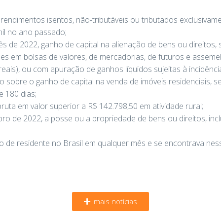
rendimentos isentos, não-tributáveis ou tributados exclusivam
mil no ano passado;
 de 2022, ganho de capital na alienação de bens ou direitos, s
es em bolsas de valores, de mercadorias, de futuros e asseme
reais), ou com apuração de ganhos líquidos sujeitas à incidênc
 sobre o ganho de capital na venda de imóveis residenciais, s
e 180 dias;
ruta em valor superior a R$ 142.798,50 em atividade rural;
o de 2022, a posse ou a propriedade de bens ou direitos, inclus
 de residente no Brasil em qualquer mês e se encontrava nes
mais notícias