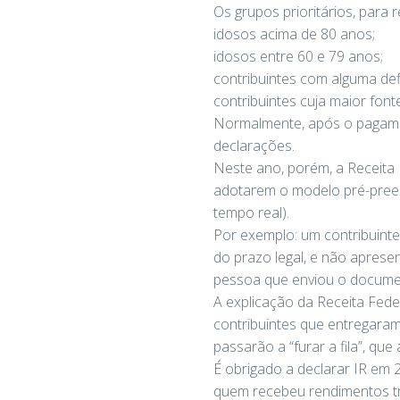
Os grupos prioritários, para 
idosos acima de 80 anos;
idosos entre 60 e 79 anos;
contribuintes com alguma defi
contribuintes cuja maior font
Normalmente, após o pagamen
declarações.
Neste ano, porém, a Receita 
adotarem o modelo pré-preenc
tempo real).
Por exemplo: um contribuinte
do prazo legal, e não aprese
pessoa que enviou o documen
A explicação da Receita Feder
contribuintes que entregaram
passarão a “furar a fila”, q
É obrigado a declarar IR em 
quem recebeu rendimentos tr