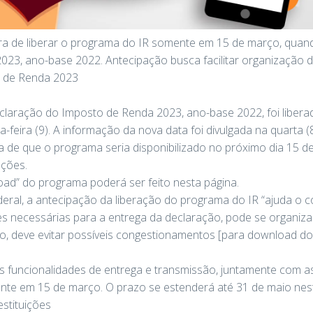
 era de liberar o programa do IR somente em 15 de março, qua
023, ano-base 2022. Antecipação busca facilitar organização do
 de Renda 2023
claração do Imposto de Renda 2023, ano-base 2022, foi libera
a-feira (9). A informação da nova data foi divulgada na quarta (8
ra de que o programa seria disponibilizado no próximo dia 15 d
ações.
oad” do programa poderá ser feito nesta página.
ral, a antecipação da liberação do programa do IR “ajuda o co
es necessárias para a entrega da declaração, pode se organiz
so, deve evitar possíveis congestionamentos [para download d
s funcionalidades de entrega e transmissão, juntamente com a
ente em 15 de março. O prazo se estenderá até 31 de maio nes
stituições