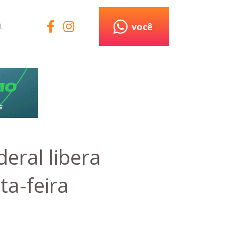
você
L
eral libera
ta-feira