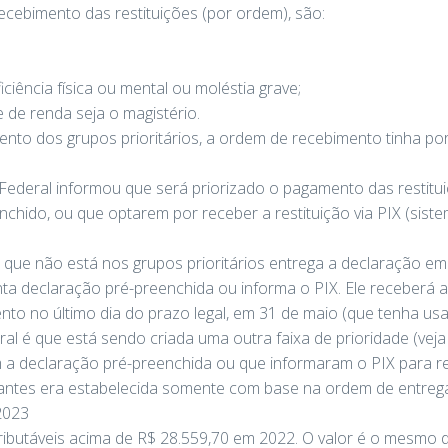
recebimento das restituições (por ordem), são:
ciência física ou mental ou moléstia grave;
e de renda seja o magistério.
to dos grupos prioritários, a ordem de recebimento tinha por
Federal informou que será priorizado o pagamento das restitui
hido, ou que optarem por receber a restituição via PIX (sist
 que não está nos grupos prioritários entrega a declaração em 
nta declaração pré-preenchida ou informa o PIX. Ele receberá a
to no último dia do prazo legal, em 31 de maio (que tenha us
al é que está sendo criada uma outra faixa de prioridade (veja 
 a declaração pré-preenchida ou que informaram o PIX para re
ue antes era estabelecida somente com base na ordem de entre
2023
ibutáveis acima de R$ 28.559,70 em 2022. O valor é o mesmo 