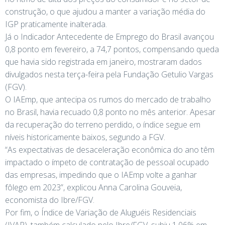
construção, o que ajudou a manter a variação média do
IGP praticamente inalterada.
Já o Indicador Antecedente de Emprego do Brasil avançou
0,8 ponto em fevereiro, a 74,7 pontos, compensando queda
que havia sido registrada em janeiro, mostraram dados
divulgados nesta terça-feira pela Fundação Getulio Vargas
(FGV).
O IAEmp, que antecipa os rumos do mercado de trabalho
no Brasil, havia recuado 0,8 ponto no mês anterior. Apesar
da recuperação do terreno perdido, o índice segue em
níveis historicamente baixos, segundo a FGV.
“As expectativas de desaceleração econômica do ano têm
impactado o ímpeto de contratação de pessoal ocupado
das empresas, impedindo que o IAEmp volte a ganhar
fôlego em 2023”, explicou Anna Carolina Gouveia,
economista do Ibre/FGV.
Por fim, o Índice de Variação de Aluguéis Residenciais
(IVAR), também calculado pelo Ibre/FGV, subiu 1,06% em