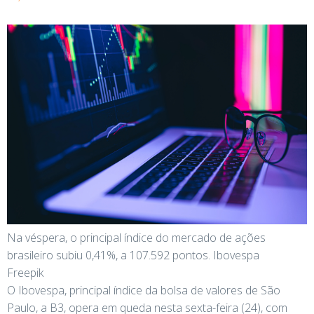
Na véspera, o principal índice do mercado de ações
brasileiro subiu 0,41%, a 107.592 pontos. Ibovespa
Freepik
O Ibovespa, principal índice da bolsa de valores de São
Paulo, a B3, opera em queda nesta sexta-feira (24), com