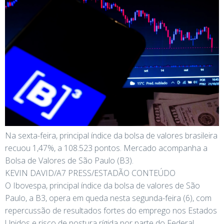
Na sexta-feira, principal índice da bolsa de valores brasileira
recuou 1,47%, a 108.523 pontos. Mercado acompanha a
Bolsa de Valores de São Paulo (B3).
KEVIN DAVID/A7 PRESS/ESTADÃO CONTEÚDO
O Ibovespa, principal índice da bolsa de valores de São
Paulo, a B3, opera em queda nesta segunda-feira (6), com
repercussão de resultados fortes do emprego nos Estados
Unidos e risco de postura rígida por parte do Federal