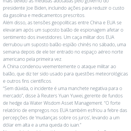
mais devido às medidas adotadas pelo governo do
presidente Joe Biden, incluindo ações para reduzir o custo
da gasolina e medicamentos prescritos.
Além disso, as tensões geopolíticas entre China e EUA se
elevaram após um suposto balão de espionagem afetar o
sentimento dos investidores. Um caça militar dos EUA
derrubou um suposto balão espião chinês no sábado, uma
semana depois de ele ter entrado no espaço aéreo norte
americano pela primeira vez.
A China condenou veementemente o ataque militar ao
balão, que diz ter sido usado para questões meteorológicas
e outros fins científicos.
“Sem dúvida, o incidente é uma manchete negativa para o
mercado”, disse à Reuters Yuan Yuwei, gerente de fundos
de hedge da Water Wisdom Asset Management. “O forte
relatório de empregos nos EUA também esfriou a febre das
percepções de ‘mudanças sobre os juros’, levando a um
dólar em alta e a uma queda do iuan.”