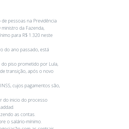
ão de pessoas na Previdência
 ministro da Fazenda,
ínimo para R$ 1.320 neste
ro do ano passado, está
 do piso prometido por Lula,
e de transição, após o novo
 INSS, cujos pagamentos são,
r do inicio do processo
Haddad.
azendo as contas.
re o salário-mínimo.
negociação com as centrais,