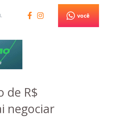
você
L
o de R$
i negociar