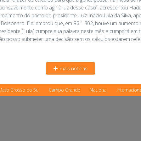
ponsavelmente como agir à luz desse caso”, acrescentou Had
mpimento do pacto do presidente Luiz Inácio Lula da Silva, ape
ir Bolsonaro. Ele lembrou que, em R$ 1.302, houve um aumento 
residente [Lula] cumpre sua palavra neste mês e cumprirá em 
ão posso submeter uma decisão sem os cálculos estarem refeit
mais notícias
Mato Grosso do Sul
Campo Grande
Nacional
Internaciona