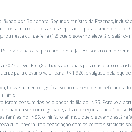
 foi fixado por Bolsonaro. Segundo ministro da Fazenda, inclus
al consumiu recursos antes separados para aumento maior. O
ou nesta quinta-feira (12) que o governo elevará o salário-m
Provisória baixada pelo presidente Jair Bolsonaro em dezemb
 2023 previa R$ 6,8 bilhões adicionais para custear o reajuste
ciente para elevar o valor para R$ 1.320, divulgado pela equip
a, houve aumento significativo no número de beneficiários do
 mínimo.
 foram consumidos pelo andar da fila do INSS. Porque a parti
 tem nada a ver com dignidade, a fila começou a andar”, disse 
as famílias no INSS, o ministro afirmou que o governo está ref
ecálculo, haverá uma negociação com as centrais sindicais sob
ência refazer os cálculos para que a gente possa, na mesa de 