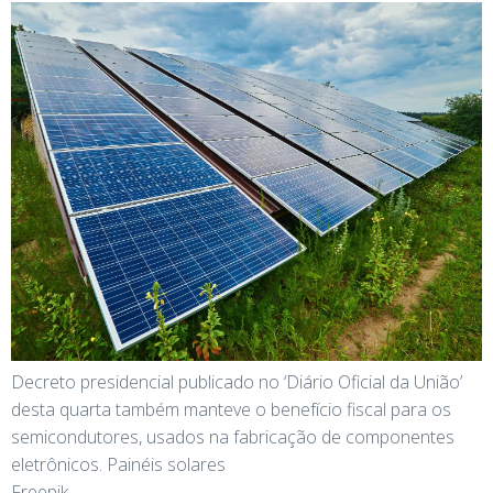
Decreto presidencial publicado no ‘Diário Oficial da União’
desta quarta também manteve o benefício fiscal para os
semicondutores, usados na fabricação de componentes
eletrônicos. Painéis solares
Freepik