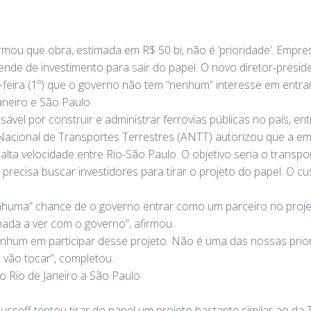
firmou que obra, estimada em R$ 50 bi, não é ‘prioridade’. Empre
pende de investimento para sair do papel. O novo diretor-presiden
-feira (1º) que o governo não tem “nenhum” interesse em entra
aneiro e São Paulo.
nsável por construir e administrar ferrovias públicas no país, en
acional de Transportes Terrestres (ANTT) autorizou que a em
lta velocidade entre Rio-São Paulo. O objetivo seria o transpo
precisa buscar investidores para tirar o projeto do papel. O c
huma” chance de o governo entrar como um parceiro no projet
nada a ver com o governo”, afirmou.
nhum em participar desse projeto. Não é uma das nossas prio
 vão tocar”, completou.
 o Rio de Janeiro a São Paulo
sseff tentou tirar do papel um projeto bastante similar ao da 