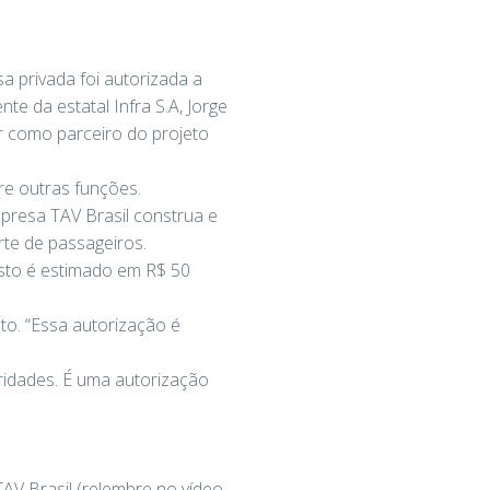
sa privada foi autorizada a
te da estatal Infra S.A, Jorge
r como parceiro do projeto
tre outras funções.
presa TAV Brasil construa e
rte de passageiros.
usto é estimado em R$ 50
o. “Essa autorização é
ridades. É uma autorização
TAV Brasil (relembre no vídeo