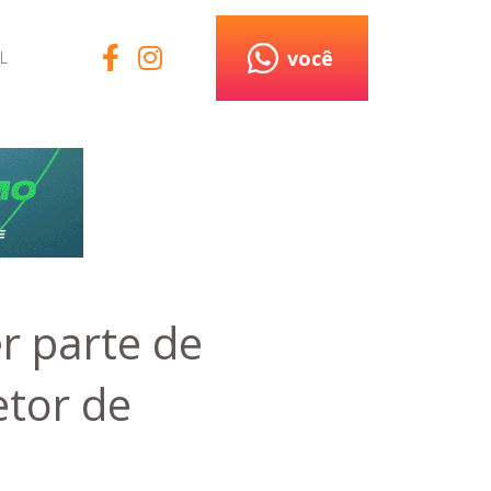
você
L
r parte de
etor de