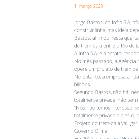
1, março 2023
Jorge Bastos, da Infra S.A, a
construir linha, mas ideia de
Bastos, afirmou nesta quarta
de trem-bala entre o Rio de J
A Infra S.A. é a estatal respo
No mês passado, a Agência N
opere um projeto de trem de a
No entanto, a empresa ainda 
bilhões.
Segundo Bastos, não há “nen
totalmente privada, não tem 
“Nós não temos interesse ne
totalmente privada e eles que
Projeto do trem-bala vai ligar
Governo Dilma
Em 2012, o governo Dilma Rou