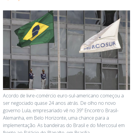
Acordo de livre-comércio euro-sul-americano começou a
ser negociado quase 24 anos atrás. De olho no novo
governo Lula, empresariado vê no 39º Encontro Brasil-
Alemanha, em Belo Horizonte, uma chance para a
implementação. As bandeiras do Brasil e do Mercosul em
frente ao Palácio do Planalto, em Brasília