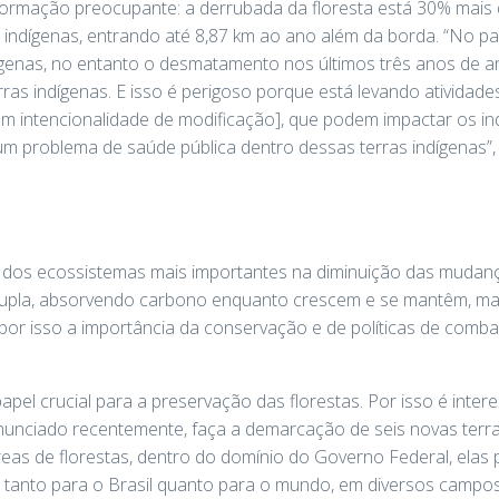
ormação preocupante: a derrubada da floresta está 30% mais d
as indígenas, entrando até 8,87 km ao ano além da borda. “No p
dígenas, no entanto o desmatamento nos últimos três anos de an
rras indígenas. E isso é perigoso porque está levando atividad
m intencionalidade de modificação], que podem impactar os in
m problema de saúde pública dentro dessas terras indígenas”, al
um dos ecossistemas mais importantes na diminuição das mudan
dupla, absorvendo carbono enquanto crescem e se mantêm, ma
or isso a importância da conservação e de políticas de comb
papel crucial para a preservação das florestas. Por isso é int
nunciado recentemente, faça a demarcação de seis novas terra
eas de florestas, dentro do domínio do Governo Federal, elas 
 tanto para o Brasil quanto para o mundo, em diversos campos