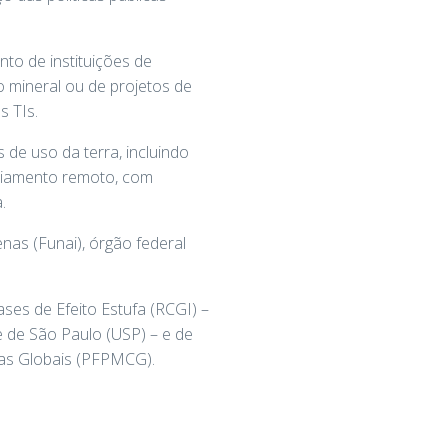
to de instituições de
o mineral ou de projetos de
s TIs.
 de uso da terra, incluindo
oriamento remoto, com
.
nas (Funai), órgão federal
es de Efeito Estufa (RCGI) –
 de São Paulo (USP) – e de
as Globais (PFPMCG).