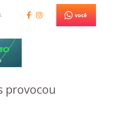
você
L
s provocou