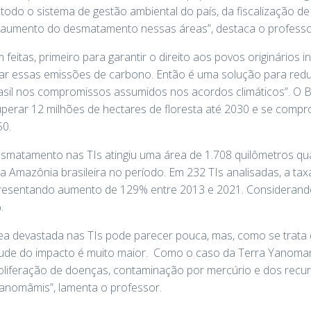
odo o sistema de gestão ambiental do país, da fiscalização de
ao aumento do desmatamento nessas áreas”, destaca o professo
m feitas, primeiro para garantir o direito aos povos originários
ar essas emissões de carbono. Então é uma solução para redu
rasil nos compromissos assumidos nos acordos climáticos”. O 
uperar 12 milhões de hectares de floresta até 2030 e se compr
50.
smatamento nas TIs atingiu uma área de 1.708 quilômetros qua
 Amazônia brasileira no período. Em 232 TIs analisadas, a tax
presentando aumento de 129% entre 2013 e 2021. Considerando
.
ea devastada nas TIs pode parecer pouca, mas, como se trata 
tude do impacto é muito maior. Como o caso da Terra Yanomami
liferação de doenças, contaminação por mercúrio e dos recurs
ianomâmis”, lamenta o professor.