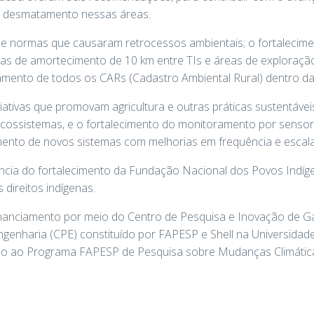
do desmatamento nessas áreas.
s e normas que causaram retrocessos ambientais; o fortalecimen
onas de amortecimento de 10 km entre TIs e áreas de exploraçã
amento de todos os CARs (Cadastro Ambiental Rural) dentro da
ativas que promovam agricultura e outras práticas sustentáveis
ecossistemas, e o fortalecimento do monitoramento por sens
mento de novos sistemas com melhorias em frequência e escala
ncia do fortalecimento da Fundação Nacional dos Povos Indíge
 direitos indígenas.
anciamento por meio do Centro de Pesquisa e Inovação de Gas
enharia (CPE) constituído por FAPESP e Shell na Universidade
ado ao Programa FAPESP de Pesquisa sobre Mudanças Climátic