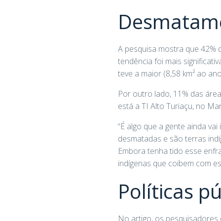
Desmatam
A pesquisa mostra que 42% d
tendência foi mais significat
teve a maior (8,58 km² ao an
Por outro lado, 11% das área
está a TI Alto Turiaçu, no M
“É algo que a gente ainda v
desmatadas e são terras indí
Embora tenha tido esse enfra
indígenas que coibem com essa
Políticas p
No artigo, os pesquisadores 