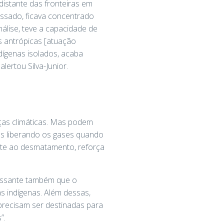
istante das fronteiras em
assado, ficava concentrado
álise, teve a capacidade de
es antrópicas [atuação
dígenas isolados, acaba
ertou Silva-Junior.
ças climáticas. Mas podem
s liberando os gases quando
ate ao desmatamento, reforça
eressante também que o
s indígenas. Além dessas,
precisam ser destinadas para
”.