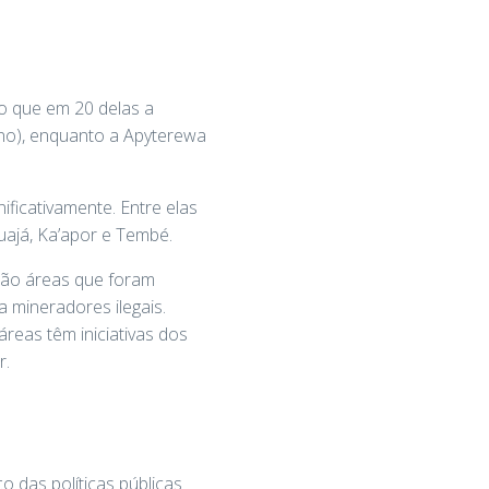
o que em 20 delas a
 ano), enquanto a Apyterewa
ficativamente. Entre elas
uajá, Ka’apor e Tembé.
são áreas que foram
a mineradores ilegais.
reas têm iniciativas dos
r.
 das políticas públicas