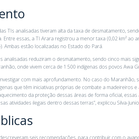
ento
as TIs analisadas tiveram alta da taxa de desmatamento, send
iva. Entre essas, a TI Arara registrou a menor taxa (0,02 km² ao
o). Ambas estão localizadas no Estado do Pará.
s analisadas reduziram o desmatamento, sendo cinco mais signi
aranhão, onde vivem cerca de 1.500 indígenas dos povos Awa G
ai investigar com mais aprofundamento. No caso do Maranhão, 
genas que têm iniciativas próprias de combate a madeireiros e 
quecimento da proteção dessas áreas de forma oficial, essas á
s atividades ilegais dentro dessas terras”, explicou Silva-Junio
úblicas
descreveram seis recomendações, para contribuir com o avanço