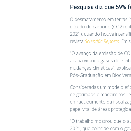
Pesquisa diz que 59% f
O desmatamento em terras in
dióxido de carbono (CO2) ent
2021), quando houve intensif
revista
Scientific Reports
. Emi
“O avanço da emissão de CO2
acaba virando gases de efeit
mudanças climáticas”, explica
Pós-Graduação em Biodivers
Consideradas um modelo efic
de garimpos e madeireiros il
enfraquecimento da fiscaliza
papel vital de áreas protegi
“O trabalho mostrou que o a
2021, que coincide com o go