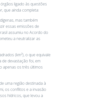
 órgãos ligado às questões
r, que ainda completa:
 indígenas, mas também
zir essas emissões de
Brasil assumiu no Acordo do
ometeu a neutralizar as
drados (km²), o que equivale
a de devastação foi, em
 apenas os três últimos
de uma região destinada à
, os conflitos e a invasão
os hídricos, que levou a