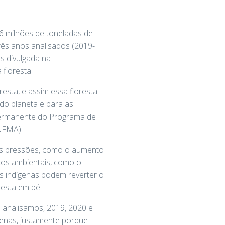
6 milhões de toneladas de
rês anos analisados (2019-
s divulgada na
floresta.
sta, e assim essa floresta
do planeta e para as
r permanente do Programa de
UFMA).
tes pressões, como o aumento
cos ambientais, como o
as indígenas podem reverter o
resta em pé.
 analisamos, 2019, 2020 e
genas, justamente porque