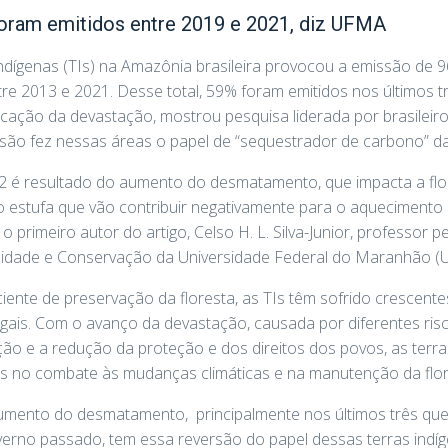
oram emitidos entre 2019 e 2021, diz UFMA
dígenas (TIs) na Amazônia brasileira provocou a emissão de 9
re 2013 e 2021. Desse total, 59% foram emitidos nos últimos t
icação da devastação, mostrou pesquisa liderada por brasileiro
ssão fez nessas áreas o papel de “sequestrador de carbono” da 
 é resultado do aumento do desmatamento, que impacta a flore
o estufa que vão contribuir negativamente para o aquecimento 
 o primeiro autor do artigo, Celso H. L. Silva-Junior, professo
idade e Conservação da Universidade Federal do Maranhão (
iente de preservação da floresta, as TIs têm sofrido crescen
egais. Com o avanço da devastação, causada por diferentes ris
ção e a redução da proteção e dos direitos dos povos, as terr
das no combate às mudanças climáticas e na manutenção da flo
umento do desmatamento, principalmente nos últimos três que
verno passado, tem essa reversão do papel dessas terras indí