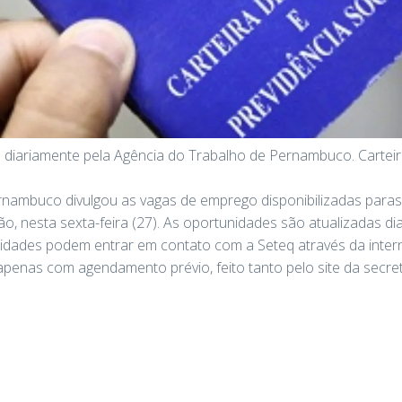
s diariamente pela Agência do Trabalho de Pernambuco. Carteir
nambuco divulgou as vagas de emprego disponibilizadas paras 
tão, nesta sexta-feira (27). As oportunidades são atualizadas di
idades podem entrar em contato com a Seteq através da inter
penas com agendamento prévio, feito tanto pelo site da secret