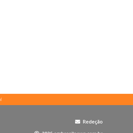
l
Redeção