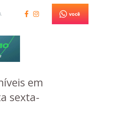
você
L
níveis em
ta sexta-