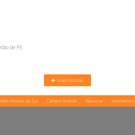
ertão de PE
mais notícias
Mato Grosso do Sul
Campo Grande
Nacional
Internaciona