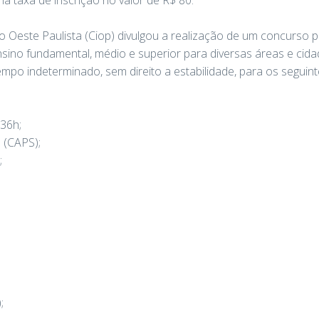
 taxa de inscrição no valor de R$ 80.
o Oeste Paulista (Ciop) divulgou a realização de um concurso p
nsino fundamental, médio e superior para diversas áreas e cida
mpo indeterminado, sem direito a estabilidade, para os seguint
x36h;
 (CAPS);
;
;