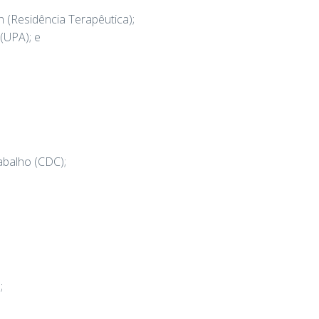
 (Residência Terapêutica);
(UPA); e
abalho (CDC);
;