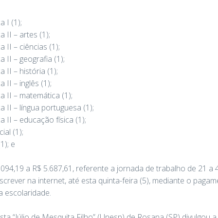
 I (1);
II – artes (1);
II – ciências (1);
II – geografia (1);
II – história (1);
II – inglês (1);
 II – matemática (1);
II – língua portuguesa (1);
II – educação física (1);
al (1);
1); e
094,19 a R$ 5.687,61, referente a jornada de trabalho de 21 a
crever na internet, até esta quinta-feira (5), mediante o paga
a escolaridade.
sta “Júlio de Mesquita Filho” (Unesp) de Rosana (SP) divulgou 