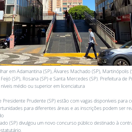
har em Adamantina (SP), Álvares Machado (SP), Martinópolis (
 Feijó (SP), Rosana (SP) e Santa Mercedes (SP). Prefeitura de 
níveis médio ou superior em licenciatura
e Presidente Prudente (SP) estão com vagas disponíveis para 
rtunidades para diferentes áreas e as inscrições podem ser real
do
ado (SP) divulgou um novo concurso público destinado à contr
statutário.