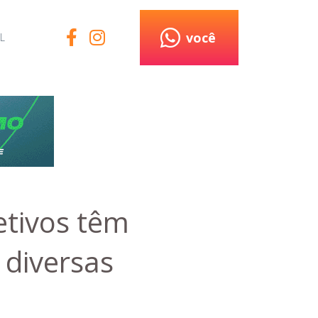
você
L
etivos têm
 diversas