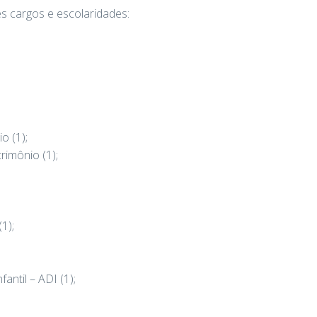
s cargos e escolaridades:
o (1);
rimônio (1);
1);
antil – ADI (1);