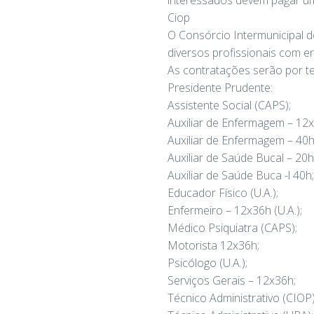
interessados devem pagar uma
Ciop
O Consórcio Intermunicipal d
diversos profissionais com e
As contratações serão por te
Presidente Prudente:
Assistente Social (CAPS);
Auxiliar de Enfermagem – 12
Auxiliar de Enfermagem – 40h
Auxiliar de Saúde Bucal – 20h
Auxiliar de Saúde Buca -l 40h;
Educador Físico (U.A.);
Enfermeiro – 12x36h (U.A.);
Médico Psiquiatra (CAPS);
Motorista 12x36h;
Psicólogo (U.A.);
Serviços Gerais – 12x36h;
Técnico Administrativo (CIOP)