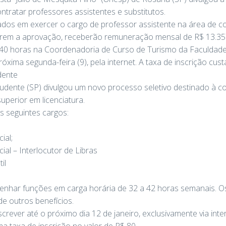
ntratar professores assistentes e substitutos.
ados em exercer o cargo de professor assistente na área de c
arem a aprovação, receberão remuneração mensal de R$ 13.35
 40 horas na Coordenadoria de Curso de Turismo da Faculdade
óxima segunda-feira (9), pela internet. A taxa de inscrição cust
dente
rudente (SP) divulgou um novo processo seletivo destinado à co
uperior em licenciatura.
s seguintes cargos:
ial;
al – Interlocutor de Libras
il
enhar funções em carga horária de 32 a 42 horas semanais. Os
de outros benefícios.
rever até o próximo dia 12 de janeiro, exclusivamente via inter