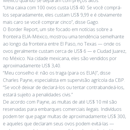
México quando se deparam com preços altos.
“Uma caixa com 100 ovos custa US$ 40. Se você comprá-
los separadamente, eles custam US$ 9,99 e é obviamente
mais caro se você comprar cinco”, disse Gago.
O Border Report, um site focado em notícias sobre a
fronteira EUA-México, mostrou uma tendência semelhante
ao longo da fronteira entre El Paso, no Texas — onde os
ovos geralmente custam cerca de US$ 6 — e Ciudad Juarez,
no México. Na cidade mexicana, eles são vendidos por
aproximadamente US$ 3,40.
“Meu conselho é: não os traga (para os EUA)”, disse
Charles Payne, especialista em supervisão agrícola da CBP.
“Se você deixar de declará-los ou tentar contrabandeá-los,
estará sujeito a penalidades civis.”
De acordo com Payne, as multas de até US$ 10 mil são
reservadas para embarques comerciais ilegais. Indivíduos
podem ter que pagar multas de aproximadamente US$ 300,
e aqueles que declaram seus ovos podem evitá-las —