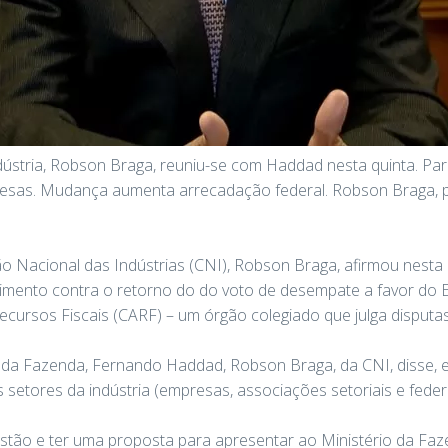
dústria, Robson Braga, reuniu-se com Haddad nesta quinta. Par
presas. Mudança aumenta arrecadação federal. Robson Braga,
 Nacional das Indústrias (CNI), Robson Braga, afirmou nesta q
mento contra o retorno do do voto de desempate a favor do 
ecursos Fiscais (CARF) – um órgão colegiado que julga disputas
da Fazenda, Fernando Haddad, Robson Braga, da CNI, disse, en
 setores da indústria (empresas, associações setoriais e fede
tão e ter uma proposta para apresentar ao Ministério da Faze