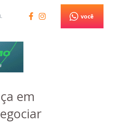
você
L
nça em
egociar