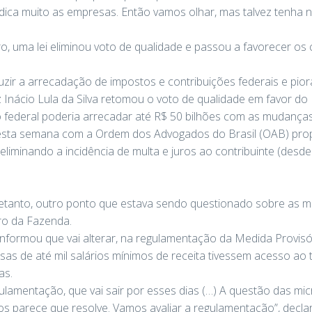
dica muito as empresas. Então vamos olhar, mas talvez tenha n
, uma lei eliminou voto de qualidade e passou a favorecer os 
uzir a arrecadação de impostos e contribuições federais e piora
Inácio Lula da Silva retomou o voto de qualidade em favor do Fi
 federal poderia arrecadar até R$ 50 bilhões com as mudanças
nesta semana com a Ordem dos Advogados do Brasil (OAB) pro
liminando a incidência de multa e juros ao contribuinte (desde 
tanto, outro ponto que estava sendo questionado sobre as 
tro da Fazenda.
formou que vai alterar, na regulamentação da Medida Provisór
as de até mil salários mínimos de receita tivessem acesso ao tr
as.
gulamentação, que vai sair por esses dias (…) A questão das m
s parece que resolve. Vamos avaliar a regulamentação”, decla