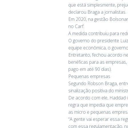
que está simplesmente, preju
declarou Braga a jornalistas.
Em 2020, na gestão Bolsonaro
no Carf.
A medida contribuiu para red
O governo do presidente Luiz 
equipe econômica, o governo
Entretanto, fechou acordo 
benéficas para as empresas, e
pago em até 90 dias).
Pequenas empresas
Segundo Robson Braga, entre
sinalização positiva do minis
De acordo com ele, Haddad in
regra que impedia que empres
as micro e pequenas empres
“A gente vai esperar essa re
com essa regulamentação, no