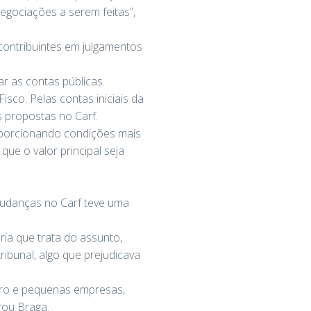
egociações a serem feitas”,
contribuintes em julgamentos
r as contas públicas.
sco. Pelas contas iniciais da
 propostas no Carf.
porcionando condições mais
que o valor principal seja
mudanças no Carf teve uma
ia que trata do assunto,
ibunal, algo que prejudicava
icro e pequenas empresas,
rou Braga.