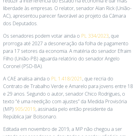
reduzir a interferência do Estado na economia e dar mais
liberdade às empresas. O relator, senador Alan Rick (União-
AC), apresentou parecer favorável ao projeto da Câmara
dos Deputados.
Os senadores podem votar ainda o
PL 334/2023
, que
prorroga até 2027 a desoneração da folha de pagamento
para 17 setores da economia. A matéria do senador Efraim
Filho (União-PB) aguarda relatório do senador Angelo
Coronel (PSD-BA).
A CAE analisa ainda o
PL 1.418/2021
, que recria do
Contrato de Trabalho Verde e Amarelo para jovens entre 18
e 29 anos. Segundo o autor, senador Chico Rodrigues, o
texto “é uma reedição com ajustes” da Medida Provisória
(MP)
905/2019
, assinada pelo então presidente da
República Jair Bolsonaro.
Editada em novembro de 2019, a MP não chegou a ser