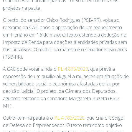
reunião está marcada para as 10h30 e tem outros seis
projetos na pauta.
O texto, do senador Chico Rodrigues (PSB-RR), volta ao
reexame da CAE, após a aprovação de um requerimento
em Plenário em 16 de maio. O texto estende a dedução no
Imposto de Renda para doações a entidades privadas sem
fins lucrativos. O relator da matéria é o senador Flávio Arns
(PSB-PR).
A CAE pode votar ainda o
PL 4.875/2020
, que prevê a
concessão de um auxílio-aluguel a mulheres em situação de
vulnerabilidade social e econômica afastadas do lar por
decisão judicial. O projeto, da Câmara dos Deputados,
aguarda relatório da senadora Margareth Buzetti (PSD-
MT).
Outro item na pauta é o
PL 4.783/2020
, que cria o Código
de Defesa do Empreendedor. O texto tem como objetivo