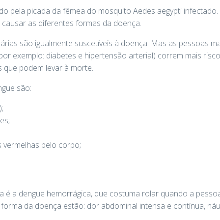
ido pela picada da fêmea do mosquito Aedes aegypti infectado. 
 causar as diferentes formas da doença.
etárias são igualmente suscetíveis à doença. Mas as pessoas ma
r exemplo: diabetes e hipertensão arterial) correm mais risc
s que podem levar à morte.
ngue são:
;
es;
 vermelhas pelo corpo;
a é a dengue hemorrágica, que costuma rolar quando a pessoa 
 forma da doença estão: dor abdominal intensa e contínua, náu