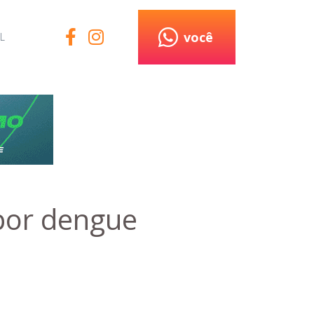
você
L
 por dengue