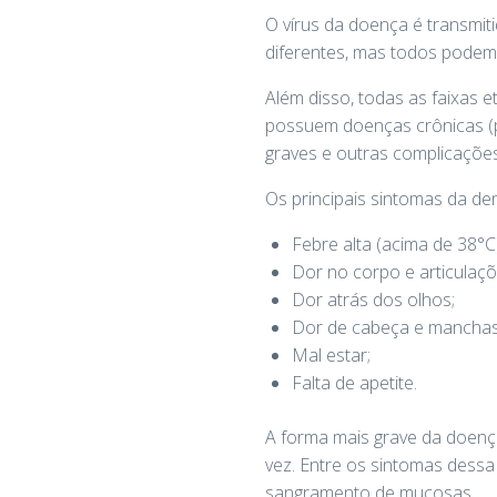
O vírus da doença é transmit
diferentes, mas todos podem
Além disso, todas as faixas 
possuem doenças crônicas (po
graves e outras complicaçõe
Os principais sintomas da de
Febre alta (acima de 38°C)
Dor no corpo e articulaçõ
Dor atrás dos olhos;
Dor de cabeça e manchas
Mal estar;
Falta de apetite.
A forma mais grave da doenç
vez. Entre os sintomas dessa
sangramento de mucosas.