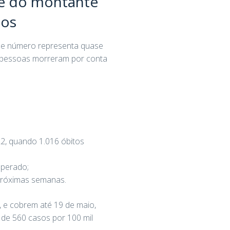
de do montante
dos
sse número representa quase
 pessoas morreram por conta
2, quando 1.016 óbitos
sperado;
 próximas semanas.
, e cobrem até 19 de maio,
 de 560 casos por 100 mil