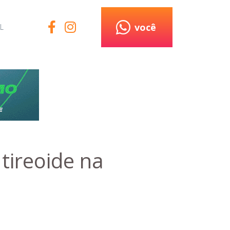
você
L
tireoide na