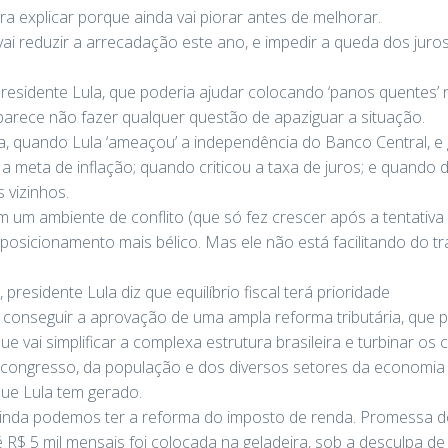
ra explicar porque ainda vai piorar antes de melhorar.
i reduzir a arrecadação este ano, e impedir a queda dos juros.
residente Lula, que poderia ajudar colocando ‘panos quentes’
rece não fazer qualquer questão de apaziguar a situação.
, quando Lula ‘ameaçou’ a independência do Banco Central, e 
 a meta de inflação; quando criticou a taxa de juros; e quando 
 vizinhos.
 um ambiente de conflito (que só fez crescer após a tentativa 
osicionamento mais bélico. Mas ele não está facilitando do tr
esidente Lula diz que equilíbrio fiscal terá prioridade
conseguir a aprovação de uma ampla reforma tributária, que pr
e vai simplificar a complexa estrutura brasileira e turbinar os c
o congresso, da população e dos diversos setores da economia 
que Lula tem gerado.
 ainda podemos ter a reforma do imposto de renda. Promessa 
R$ 5 mil mensais foi colocada na geladeira, sob a desculpa de 