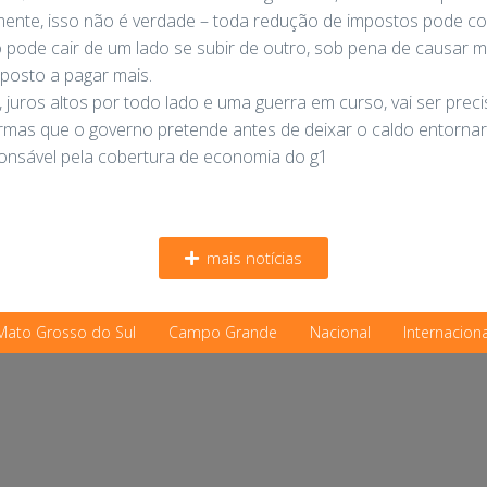
mente, isso não é verdade – toda redução de impostos pode co
só pode cair de um lado se subir de outro, sob pena de causa
sposto a pagar mais.
 juros altos por todo lado e uma guerra em curso, vai ser pr
ormas que o governo pretende antes de deixar o caldo entornar
onsável pela cobertura de economia do g1
mais notícias
Mato Grosso do Sul
Campo Grande
Nacional
Internaciona