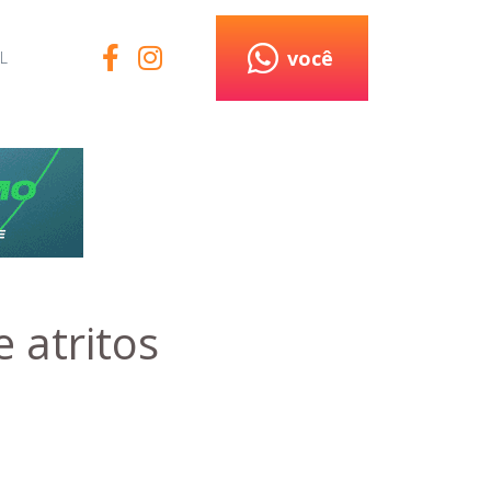
você
L
e atritos