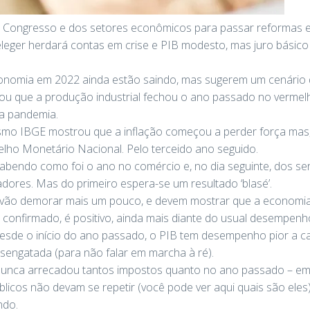
 Congresso e dos setores econômicos para passar reformas e
eger herdará contas em crise e PIB modesto, mas juro básico n
onomia em 2022 ainda estão saindo, mas sugerem um cenário di
ou que a produção industrial fechou o ano passado no vermel
a pandemia.
smo IBGE mostrou que a inflação começou a perder força mas
lho Monetário Nacional. Pelo terceido ano seguido.
sabendo como foi o ano no comércio e, no dia seguinte, dos ser
ores. Mas do primeiro espera-se um resultado ‘blasé’.
vão demorar mais um pouco, e devem mostrar que a economia 
 confirmado, é positivo, ainda mais diante do usual desempenho
desde o início do ano passado, o PIB tem desempenho pior a c
sengatada (para não falar em marcha à ré).
 nunca arrecadou tantos impostos quanto no ano passado – e
blicos não devam se repetir (você pode ver aqui quais são el
ndo.