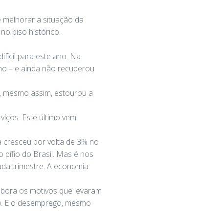
 melhorar a situação da
o piso histórico.
fícil para este ano. Na
ho – e ainda não recuperou
, mesmo assim, estourou a
viços. Este último vem
cresceu por volta de 3% no
 pífio do Brasil. Mas é nos
ada trimestre. A economia
mbora os motivos que levaram
es). E o desemprego, mesmo