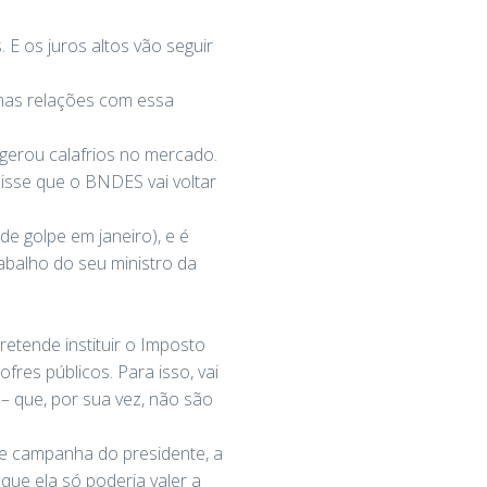
 E os juros altos vão seguir
 nas relações com essa
gerou calafrios no mercado.
disse que o BNDES vai voltar
de golpe em janeiro), e é
abalho do seu ministro da
etende instituir o Imposto
ofres públicos. Para isso, vai
– que, por sua vez, não são
de campanha do presidente, a
que ela só poderia valer a