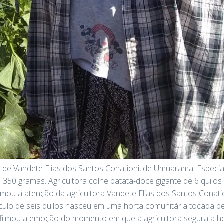
e Vandete Elias dos Santos Conationi, de Umuarama. Especial
a 350 gramas. Agricultora colhe batata-doce gigante de 6 quilo
mou a atenção da agricultora Vandete Elias dos Santos Conat
ulo de seis quilos nasceu em uma horta comunitária tocada pela
, filmou a emoção do momento em que a agricultora segura a h