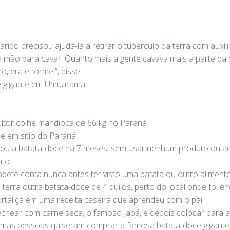
ido precisou ajudá-la a retirar o tubérculo da terra com auxíl
mão para cavar. Quanto mais a gente cavava mais a parte da b
, era enorme!”, disse.
ce gigante em Umuarama
or colhe mandioca de 66 kg no Paraná
e em sítio do Paraná
ntou a batata-doce há 7 meses, sem usar nenhum produto ou ad
to.
ndete conta nunca antes ter visto uma batata ou outro alimento
da terra outra batata-doce de 4 quilos, perto do local onde foi e
ortaliça em uma receita caseira que aprendeu com o pai.
echear com carne seca, o famoso Jabá, e depois colocar para as
gumas pessoas quiseram comprar a famosa batata-doce gigante,