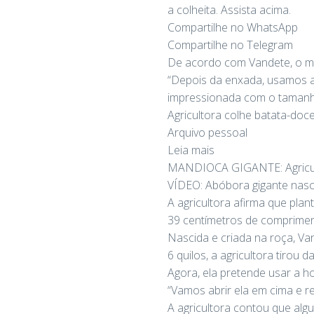
a colheita. Assista acima.
Compartilhe no WhatsApp
Compartilhe no Telegram
De acordo com Vandete, o mar
“Depois da enxada, usamos a 
impressionada com o tamanho
Agricultora colhe batata-do
Arquivo pessoal
Leia mais
MANDIOCA GIGANTE: Agricult
VÍDEO: Abóbora gigante nasc
A agricultora afirma que pla
39 centímetros de comprimen
Nascida e criada na roça, Va
6 quilos, a agricultora tirou 
Agora, ela pretende usar a h
“Vamos abrir ela em cima e r
A agricultora contou que al