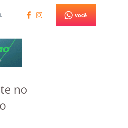
você
L
nte no
 o