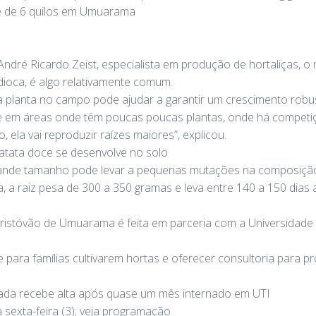
ce de 6 quilos em Umuarama
dré Ricardo Zeist, especialista em produção de hortaliças, o
ioca, é algo relativamente comum.
a planta no campo pode ajudar a garantir um crescimento robu
 em áreas onde têm poucas poucas plantas, onde há competiçã
ela vai reproduzir raízes maiores”, explicou.
batata doce se desenvolve no solo
rande tamanho pode levar a pequenas mutações na composição n
 a raiz pesa de 300 a 350 gramas e leva entre 140 a 150 dias a
Cristóvão de Umuarama é feita em parceria com a Universidade
 para famílias cultivarem hortas e oferecer consultoria para p
ada recebe alta após quase um mês internado em UTI
sexta-feira (3); veja programação