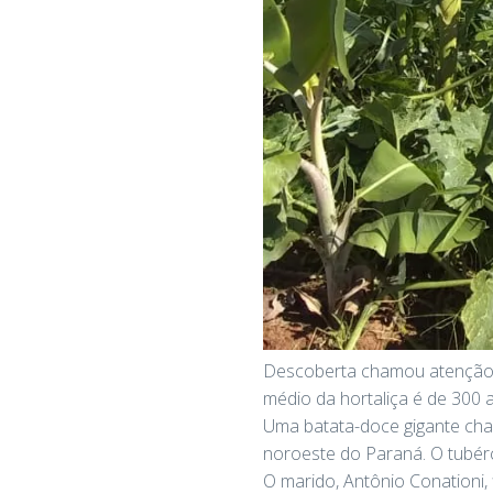
Descoberta chamou atenção d
médio da hortaliça é de 300 
Uma batata-doce gigante cha
noroeste do Paraná. O tubérc
O marido, Antônio Conationi