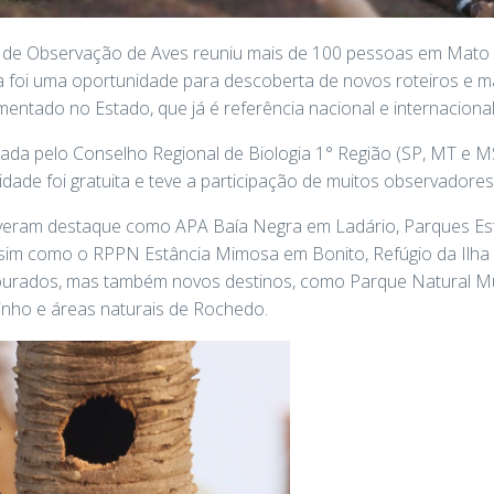
o de Observação de Aves reuniu mais de 100 pessoas em Mato
ta foi uma oportunidade para descoberta de novos roteiros e 
entado no Estado, que já é referência nacional e internacional
alizada pelo Conselho Regional de Biologia 1° Região (SP, MT e M
vidade foi gratuita e teve a participação de muitos observadore
iveram destaque como APA Baía Negra em Ladário, Parques E
im como o RPPN Estância Mimosa em Bonito, Refúgio da Ilha 
rados, mas também novos destinos, como Parque Natural Muni
nho e áreas naturais de Rochedo.