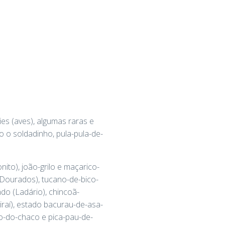
es (aves), algumas raras e
 o soldadinho, pula-pula-de-
ito), joão-grilo e maçarico-
(Dourados), tucano-de-bico-
do (Ladário), chincoã-
iraí), estado bacurau-de-asa-
ho-do-chaco e pica-pau-de-