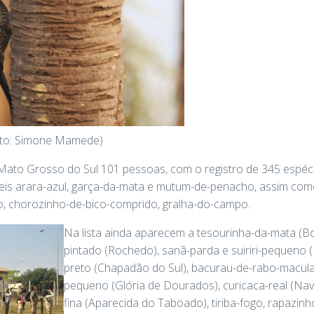
oto: Simone Mamede)
Mato Grosso do Sul 101 pessoas, com o registro de 345 espéci
is arara-azul, garça-da-mata e mutum-de-penacho, assim como
o, chorozinho-de-bico-comprido, gralha-do-campo.
Na lista ainda aparecem a tesourinha-da-mata (Bon
pintado (Rochedo), sanã-parda e suiriri-pequeno 
preto (Chapadão do Sul), bacurau-de-rabo-macula
pequeno (Glória de Dourados), curicaca-real (Nav
fina (Aparecida do Taboado), tiriba-fogo, rapazin