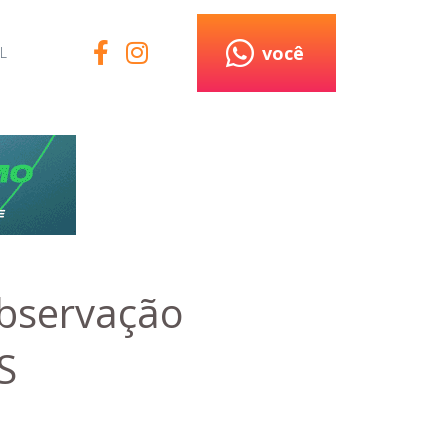
você
L
observação
S