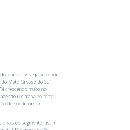
o, que inclusive já se ornou
o do Mato Grosso do Sul),
“Tá crescendo muito no
fazendo um trabalho forte
ação de condutores e
cionais do segmento, assim
ntos de MS sempre estão