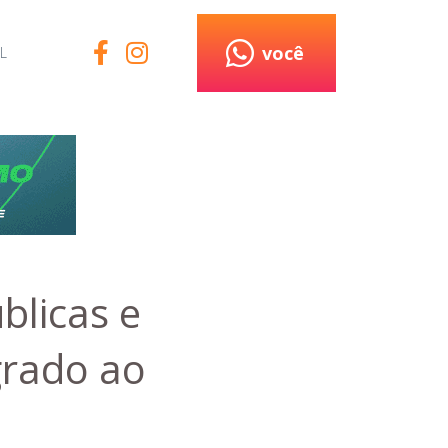
você
L
blicas e
grado ao