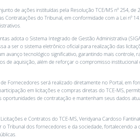
junto de ações instituídas pela Resolução TCE/MS nº 254, de 
s Contratações do Tribunal, em conformidade com a Lei nº 14.
strativos.
ntas adota o Sistema Integrado de Gestão Administrativa (SIG
sa a ser o sistema eletrônico oficial para realização das licit
m avanço tecnológico significativo, garantindo mais controle, ra
s de aquisição, além de reforçar o compromisso institucional
 de Fornecedores será realizado diretamente no Portal, em form
a participação em licitações e compras diretas do TCE-MS, perm
 oportunidades de contratação e mantenham seus dados atual
icitações e Contratos do TCE-MS, Veridyana Cardoso Fantina
r o Tribunal dos fornecedores e da sociedade, fortalecendo a
blicas.