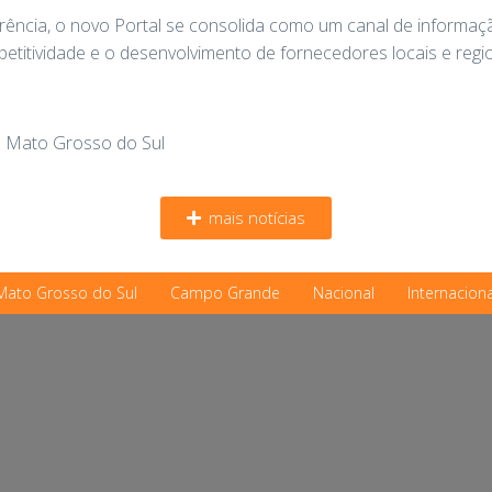
arência, o novo Portal se consolida como um canal de informa
etitividade e o desenvolvimento de fornecedores locais e regi
e Mato Grosso do Sul
mais notícias
Mato Grosso do Sul
Campo Grande
Nacional
Internaciona