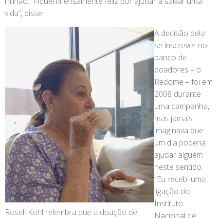
milhão. “Fiquei imensamente feliz por ajudar a salvar uma
vida”, disse.
A decisão dela
se inscrever no
banco de
doadores – o
Redome – foi em
2008 durante
uma campanha,
mas jamais
imaginava que
um dia poderia
ajudar alguém
neste sentido.
“Eu recebi uma
ligação do
Instituto
Roseli Kohl relembra que a doação de
Nacional de