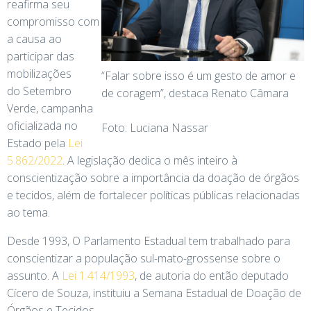
reafirma seu
compromisso com
a causa ao
participar das
mobilizações
“Falar sobre isso é um gesto de amor e
do Setembro
de coragem”, destaca Renato Câmara
Verde, campanha
oficializada no
Foto: Luciana Nassar
Estado pela
Lei
5.862/2022
. A legislação dedica o mês inteiro à
conscientização sobre a importância da doação de órgãos
e tecidos, além de fortalecer políticas públicas relacionadas
ao tema.
Desde 1993, O Parlamento Estadual tem trabalhado para
conscientizar a população sul-mato-grossense sobre o
assunto. A
Lei 1.414/1993
, de autoria do então deputado
Cícero de Souza, instituiu a Semana Estadual de Doação de
Órgãos e Tecidos.