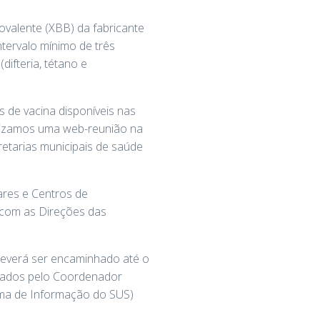
valente (XBB) da fabricante
tervalo mínimo de três
difteria, tétano e
s de vacina disponíveis nas
alizamos uma web-reunião na
retarias municipais de saúde
ares e Centros de
 com as Direções das
 deverá ser encaminhado até o
nados pelo Coordenador
tema de Informação do SUS)