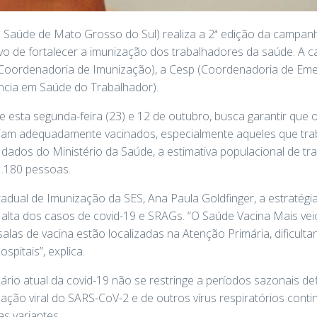
e Saúde de Mato Grosso do Sul) realiza a 2ª edição da campan
ivo de fortalecer a imunização dos trabalhadores da saúde. A
 (Coordenadoria de Imunização), a Cesp (Coordenadoria de Em
ência em Saúde do Trabalhador).
tre esta segunda-feira (23) e 12 de outubro, busca garantir que
tejam adequadamente vacinados, especialmente aqueles que t
dados do Ministério da Saúde, a estimativa populacional de t
.180 pessoas.
ual de Imunização da SES, Ana Paula Goldfinger, a estratégia
 alta dos casos de covid-19 e SRAGs. “O Saúde Vacina Mais vei
salas de vacina estão localizadas na Atenção Primária, dificul
spitais”, explica.
ário atual da covid-19 não se restringe a períodos sazonais d
ulação viral do SARS-CoV-2 e de outros vírus respiratórios cont
s variantes.