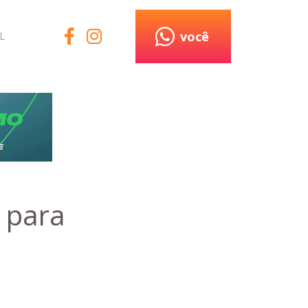
você
L
 para