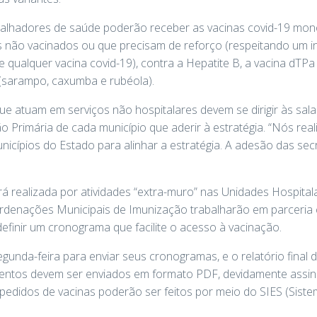
alhadores de saúde poderão receber as vacinas covid-19 mono
 não vacinados ou que precisam de reforço (respeitando um in
qualquer vacina covid-19), contra a Hepatite B, a vacina dTPa (
l (sarampo, caxumba e rubéola).
e atuam em serviços não hospitalares devem se dirigir às sala
 Primária de cada município que aderir à estratégia. “Nós re
nicípios do Estado para alinhar a estratégia. A adesão das sec
 realizada por atividades “extra-muro” nas Unidades Hospital
rdenações Municipais de Imunização trabalharão em parceria
efinir um cronograma que facilite o acesso à vacinação.
egunda-feira para enviar seus cronogramas, e o relatório final
mentos devem ser enviados em formato PDF, devidamente assi
 pedidos de vacinas poderão ser feitos por meio do SIES (Sis
.