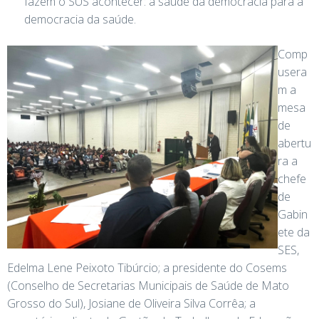
fazem o SUS acontecer: a saúde da democracia para a
democracia da saúde.
Comp
usera
m a
mesa
de
abertu
ra a
chefe
de
Gabin
ete da
SES,
Edelma Lene Peixoto Tibúrcio; a presidente do Cosems
(Conselho de Secretarias Municipais de Saúde de Mato
Grosso do Sul), Josiane de Oliveira Silva Corrêa; a