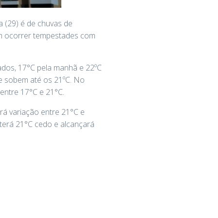
 (29) é de chuvas de
em ocorrer tempestades com
dos, 17°C pela manhã e 22ºC
 e sobem até os 21ºC. No
 entre 17°C e 21°C.
rá variação entre 21°C e
terá 21°C cedo e alcançará