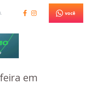
você
L
-feira em