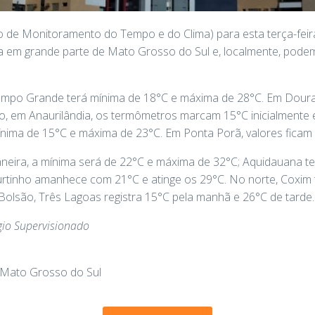
 de Monitoramento do Tempo e do Clima) para esta terça-feira
a em grande parte de Mato Grosso do Sul e, localmente, pod
mpo Grande terá mínima de 18°C e máxima de 28°C. Em Doura
do, em Anaurilândia, os termômetros marcam 15°C inicialmente
mínima de 15°C e máxima de 23°C. Em Ponta Porã, valores ficam
neira, a mínima será de 22°C e máxima de 32°C; Aquidauana te
rtinho amanhece com 21°C e atinge os 29°C. No norte, Coxim 
Bolsão, Três Lagoas registra 15°C pela manhã e 26°C de tarde.
gio Supervisionado
 Mato Grosso do Sul