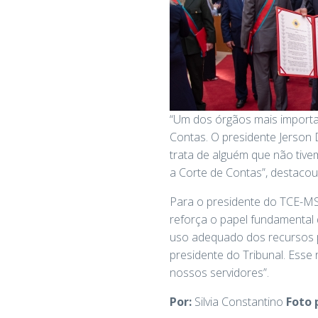
“Um dos órgãos mais importan
Contas. O presidente Jerson
trata de alguém que não tive
a Corte de Contas”, destaco
Para o presidente do TCE-MS
reforça o papel fundamental
uso adequado dos recursos p
presidente do Tribunal. Ess
nossos servidores”.
Por:
Silvia Constantino
Foto 