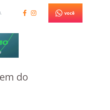
você
L
dem do