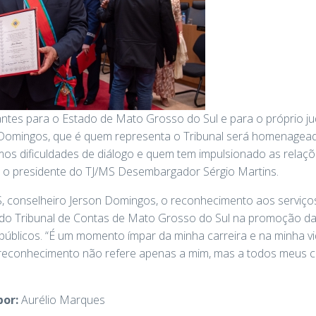
tes para o Estado de Mato Grosso do Sul e para o próprio judi
 Domingos, que é quem representa o Tribunal será homenagead
mos dificuldades de diálogo e quem tem impulsionado as relaçõe
u o presidente do TJ/MS Desembargador Sérgio Martins.
, conselheiro Jerson Domingos, o reconhecimento aos serviço
 do Tribunal de Contas de Mato Grosso do Sul na promoção da 
úblicos. “É um momento ímpar da minha carreira e na minha v
e reconhecimento não refere apenas a mim, mas a todos meus c
por:
Aurélio Marques