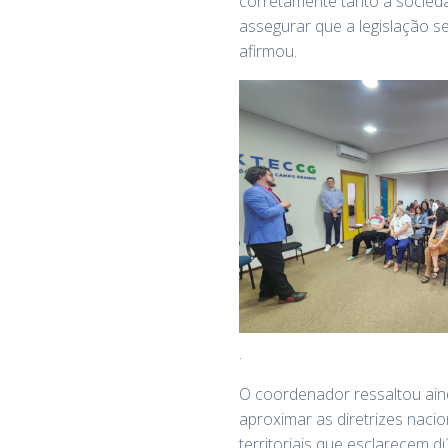
corretamente tanto a socieda
assegurar que a legislação se
afirmou.
.
O coordenador ressaltou ain
aproximar as diretrizes nacio
territoriais que esclarecem 