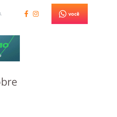
você
L
obre