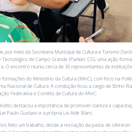
, por meio da Secretaria Municipal de Cultura e Turismo (Sect
e Tecnológico de Campo Grande (Parktec CG), uma ação formati
a. O encontro reuniu cerca de 30 representantes de instituições
de formações do Ministério da Cultura (MinC), com foco na Polít
ma Nacional de Cultura. A condução ficou a cargo de Binho Ria
lação Federativa e Comitês de Cultura do MinC.
inotto destacou a importância de promover clareza e capacita
Lei Paulo Gustavo e a própria Lei Aldir Blanc.
mos feito um trabalho, desde a recriação da pasta, de oferecer 