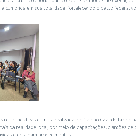
de civil quanto o poder público sobre os modos de execução da
ja cumprida em sua totalidade, fortalecendo o pacto federativo 
da que iniciativas como a realizada em Campo Grande fazem pa
nais da realidade local, por meio de capacitações, plantões de
dúvidas e detalham procedimentos.