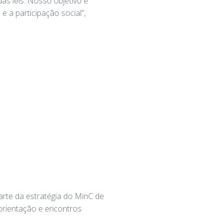
s leis. Nosso objetivo é
e a participação social”,
rte da estratégia do MinC de
 orientação e encontros