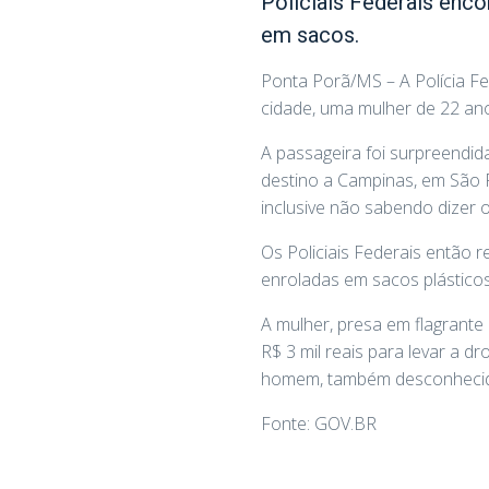
Policiais Federais enc
em sacos.
Ponta Porã/MS – A Polícia Fe
cidade, uma mulher de 22 an
A passageira foi surpreendi
destino a Campinas, em São P
inclusive não sabendo dizer o
Os Policiais Federais então
enroladas em sacos plásticos
A mulher, presa em flagrante
R$ 3 mil reais para levar a
homem, também desconhecido,
Fonte: GOV.BR