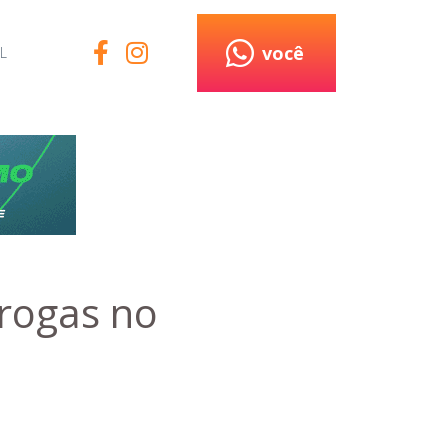
você
L
drogas no