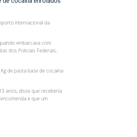
e de cocaína enrolados
oporto internacional da
o, quando embarcava com
as dos Policiais Federais,
 Kg de pasta base de cocaína
15 anos, disse que receberia
 a encomenda e que um