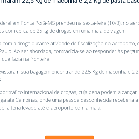
ontraram 22,5 Kg de maconha e 2,2 Kg de pasta bas
deral em Ponta Porã-MS prendeu na sexta-feira (10/3), no aer
os com cerca de 25 kg de drogas em uma mala de viagem.
da com a droga durante atividade de fiscalização no aeroport
aulo. Ao ser abordada, contradizia-se ao responder às pergunt
 que fazia na fronteira.
 revistaram sua bagagem encontrando 22,5 Kg de maconha e 2,2
.
 por tráfico internacional de drogas, cuja pena podem alcançar 
 droga até Campinas, onde uma pessoa desconhecida receberia
 a teria levado até o aeroporto com a mala.