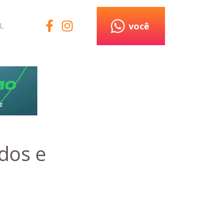
você
L
ados e