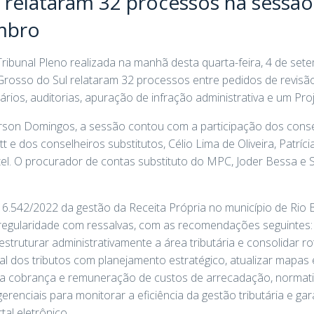
 relataram 32 processos na sessão
embro
ribunal Pleno realizada na manhã desta quarta-feira, 4 de set
rosso do Sul relataram 32 processos entre pedidos de revisão
ários, auditorias, apuração de infração administrativa e um Pr
Jerson Domingos, a sessão contou com a participação dos cons
t e dos conselheiros substitutos, Célio Lima de Oliveira, Patrí
el. O procurador de contas substituto do MPC, Joder Bessa e 
16.542/2022 da gestão da Receita Própria no município de Rio B
regularidade com ressalvas, com as recomendações seguintes: 
truturar administrativamente a área tributária e consolidar r
al dos tributos com planejamento estratégico, atualizar mapas 
ara cobrança e remuneração de custos de arrecadação, normati
s gerenciais para monitorar a eficiência da gestão tributária e gar
tal eletrônico.