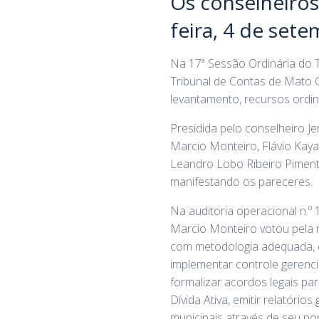
Os conselheiros
feira, 4 de set
Na 17ª Sessão Ordinária do T
Tribunal de Contas de Mato G
levantamento, recursos ordin
Presidida pelo conselheiro 
Marcio Monteiro, Flávio Kayat
Leandro Lobo Ribeiro Piment
manifestando os pareceres.
Na auditoria operacional n.º 
Marcio Monteiro votou pela 
com metodologia adequada, es
implementar controle gerenci
formalizar acordos legais p
Dívida Ativa, emitir relatório
municipais através de seu por