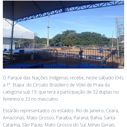
O Parque das Nações Indígenas recebe, neste sábado (04),
a 1ª. Etapa do Circuito Brasileiro de Vôlei de Praia da
categoria sub 19, que terá a participação de 32 duplas no
feminino e 33 no masculino.
Estarão representados os estados: Rio de Janeiro, Ceará,
Amazonas, Mato Grosso, Paraíba, Paraná, Bahia, Santa
Catarina, São Paulo, Mato Grosso do Sul, Minas Gerais,