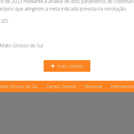
 de 2023 mediante a análise de dois parâmetros de cobertura
cípios que atingirem a meta indicada prevista na resolução.
 SES
 Mato Grosso do Sul
mais notícias
Mato Grosso do Sul
Campo Grande
Nacional
Internaciona