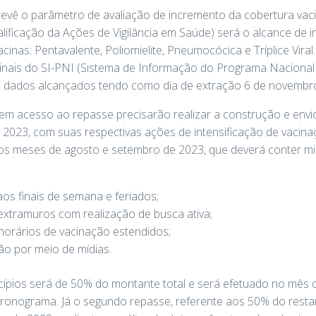
evê o parâmetro de avaliação de incremento da cobertura vaci
ificação da Ações de Vigilância em Saúde) será o alcance de
inas: Pentavalente, Poliomielite, Pneumocócica e Tríplice Viral.
cinais do SI-PNI (Sistema de Informação do Programa Nacional
s dados alcançados tendo como dia de extração 6 de novembr
rem acesso ao repasse precisarão realizar a construção e env
e 2023, com suas respectivas ações de intensificação de vacinaç
 os meses de agosto e setembro de 2023, que deverá conter 
os finais de semana e feriados;
extramuros com realização de busca ativa;
orários de vacinação estendidos;
ção por meio de mídias.
cípios será de 50% do montante total e será efetuado no mês 
ronograma. Já o segundo repasse, referente aos 50% do resta