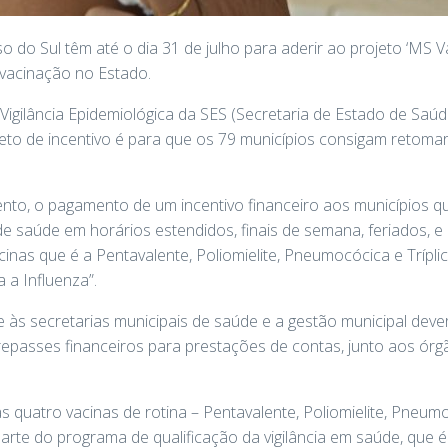
do Sul têm até o dia 31 de julho para aderir ao projeto ‘MS Va
 vacinação no Estado.
igilância Epidemiológica da SES (Secretaria de Estado de Saú
jeto de incentivo é para que os 79 municípios consigam retomar
ento, o pagamento de um incentivo financeiro aos municípios q
e saúde em horários estendidos, finais de semana, feriados, e
nas que é a Pentavalente, Poliomielite, Pneumocócica e Tríplice
 a Influenza”.
às secretarias municipais de saúde e a gestão municipal deve
s repasses financeiros para prestações de contas, junto aos órg
uatro vacinas de rotina – Pentavalente, Poliomielite, Pneumocó
arte do programa de qualificação da vigilância em saúde, que é