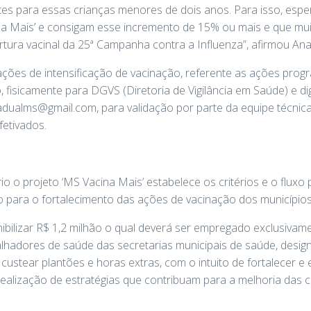
tes para essas crianças menores de dois anos. Para isso, esp
a Mais’ e consigam esse incremento de 15% ou mais e que muit
ura vacinal da 25ª Campanha contra a Influenza”, afirmou Ana
ções de intensificação de vacinação, referente as ações pro
o, fisicamente para DGVS (Diretoria de Vigilância em Saúde) e 
adualms@gmail.com, para validação por parte da equipe técnica
fetivados.
rio o projeto ‘MS Vacina Mais’ estabelece os critérios e o fluxo
io para o fortalecimento das ações de vacinação dos municípi
onibilizar R$ 1,2 milhão o qual deverá ser empregado exclusiv
balhadores de saúde das secretarias municipais de saúde, desi
 custear plantões e horas extras, com o intuito de fortalecer e
 realização de estratégias que contribuam para a melhoria das 