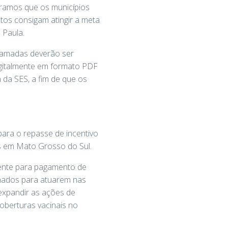
eramos que os municípios
os consigam atingir a meta
 Paula.
gramadas deverão ser
digitalmente em formato PDF
 da SES, a fim de que os
 para o repasse de incentivo
os em Mato Grosso do Sul.
amente para pagamento de
gnados para atuarem nas
 expandir as ações de
coberturas vacinais no