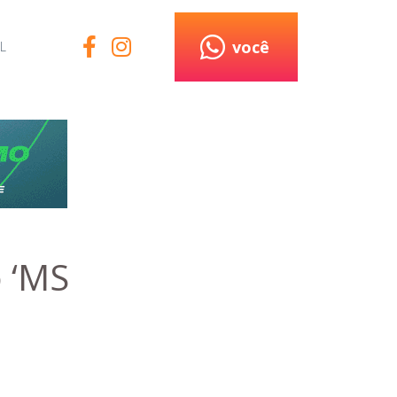
você
L
o ‘MS