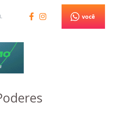
você
L
 Poderes