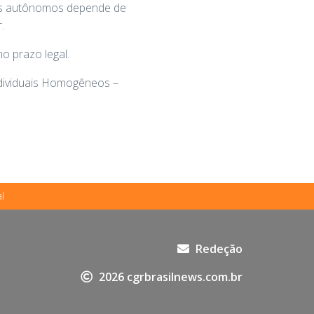
ãos autônomos depende de
.
 prazo legal.
Individuais Homogêneos –
l
Redeção
2026 cgrbrasilnews.com.br