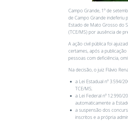
Campo Grande, 1º de setembr
de Campo Grande indeferiu pe
Estado de Mato Grosso do Su
(TCE/MS) por ausência de pre
A ação civil pública foi aju
certames, após a publicação 
pessoas com deficiência, omit
Na decisão, o juiz Flávio Re
a Lei Estadual nº 3.594/
TCE/MS;
a Lei Federal nº 12.990/2
automaticamente a Estado
a suspensão dos concurso
inscritos e a própria admi