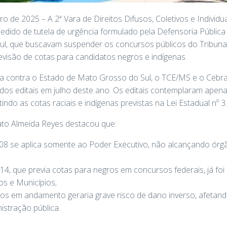
o de 2025 – A 2ª Vara de Direitos Difusos, Coletivos e Indiv
dido de tutela de urgência formulado pela Defensoria Pública 
l, que buscavam suspender os concursos públicos do Tribuna
visão de cotas para candidatos negros e indígenas.
izada contra o Estado de Mato Grosso do Sul, o TCE/MS e o Cebr
dos editais em julho deste ano. Os editais contemplaram apena
indo as cotas raciais e indígenas previstas na Lei Estadual nº 
nato Almeida Reyes destacou que:
2008 se aplica somente ao Poder Executivo, não alcançando ó
014, que previa cotas para negros em concursos federais, já fo
s e Municípios;
s em andamento geraria grave risco de dano inverso, afetand
nistração pública.