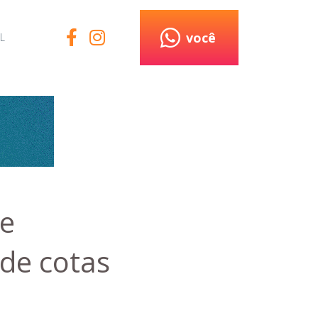
você
L
de
de cotas