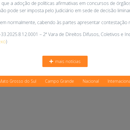
a que a adoção de políticas afirmativas em concursos de órg
 e não pode ser imposta pelo Judiciário em sede de decisão liminar
em normalmente, cabendo às partes apresentar contestação no
33.2025.8.12.0001 – 2ª Vara de Direitos Difusos, Coletivos e 
exo
)
mais notícias
Mato Grosso do Sul
Campo Grande
Nacional
Internaciona