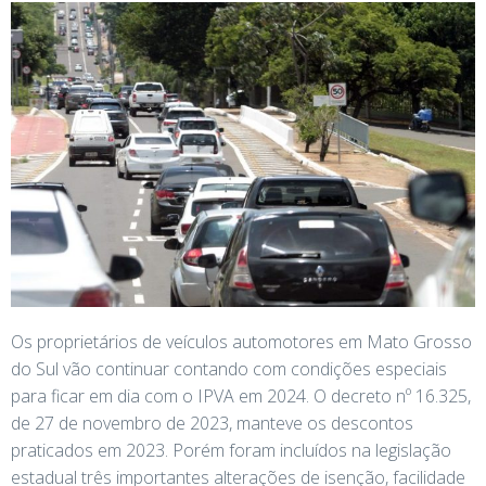
Os proprietários de veículos automotores em Mato Grosso
do Sul vão continuar contando com condições especiais
para ficar em dia com o IPVA em 2024. O decreto nº 16.325,
de 27 de novembro de 2023, manteve os descontos
praticados em 2023. Porém foram incluídos na legislação
estadual três importantes alterações de isenção, facilidade