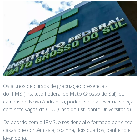
Os alunos de cursos de graduação presenciais
do IFMS (Instituto Federal de Mato Grosso do Sul), do
campus de Nova Andradina, podem se inscrever na seleção
com sete vagas da CEU (Casa do Estudante Universitário).
De acordo com o IFMS, o residencial é formado por cinco
casas que contém sala, cozinha, dois quartos, banheiro e
lavanderia.