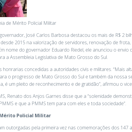
ia de Mérito Policial Militar
-governador, José Carlos Barbosa destacou os mais de R$ 2 bil
desde 2015 na valorização de servidores, renovação de frota,
Em nome do governador Eduardo Riedel, ele anunciou o envio 
ara a Assembleia Legislativa de Mato Grosso do Sul.
honrarias concedidas a autoridades civis e militares. “Mais 
para o progresso de Mato Grosso do Sul e também da nossa s
 é um pleito de reconhecimento e de gratidão”, afirmou o vic
, Renato dos Anjos Garnes disse que a “solenidade demonstr
 PMMS e que a PMMS tem para com eles e toda sociedade”.
érito Policial Militar
ram outorgadas pela primeira vez nas comemorações dos 147 an