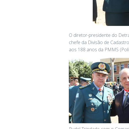
O diretor-presidente do Detr
chefe da Divisão de Cadastro
aos 188 anos da PMMS (Políci
Rudel Trindade com o Coman