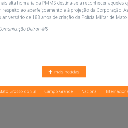
 a mais alta honraria da PMMS destina-se a reconhecer aqueles
em respeito ao aperfeiçoamento e à projeção da Corporação. A
 aniversário de 188 anos de criação da Polícia Militar de Mato
e Comunicação Detran-MS
mais notícias
Mato Grosso do Sul
Campo Grande
Nacional
Internaciona