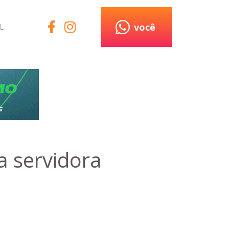
você
L
 servidora