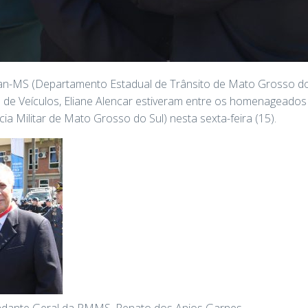
an-MS (Departamento Estadual de Trânsito de Mato Grosso do S
 de Veículos, Eliane Alencar estiveram entre os homenageados
a Militar de Mato Grosso do Sul) nesta sexta-feira (15).
dante Geral da PMMS, Renato dos Anjos Garnes