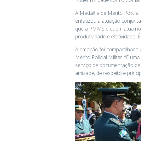
A Medalha de Mérito Policial
enfatizou a atuação conjunta
que a PMMS é quem atua no c
produtividade e efetividade.
A emoção foi compartilhada p
Mérito Policial Militar. “É u
serviço de documentação de v
amizade, de respeito e princ