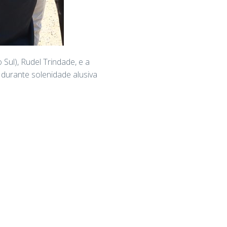
ul), Rudel Trindade, e a
 durante solenidade alusiva