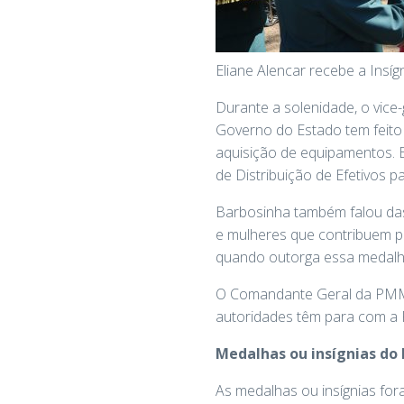
Eliane Alencar recebe a Insígn
Durante a solenidade, o vice
Governo do Estado tem feito 
aquisição de equipamentos. 
de Distribuição de Efetivos p
Barbosinha também falou das 
e mulheres que contribuem 
quando outorga essa medalha,
O Comandante Geral da PMMS
autoridades têm para com a
Medalhas ou insígnias do M
As medalhas ou insígnias fo