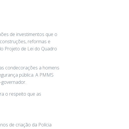
hões de investimentos que o
 construções, reformas e
do Projeto de Lei do Quadro
altas condecorações a homens
egurança pública. A PMMS
e-governador.
a o respeito que as
os de criação da Polícia