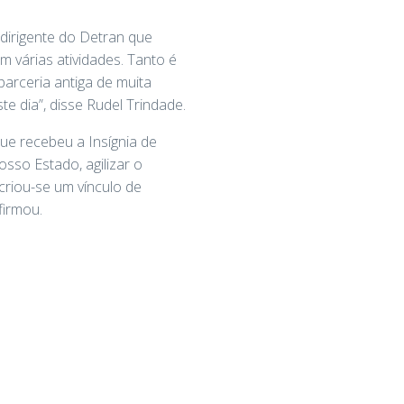
 dirigente do Detran que
 várias atividades. Tanto é
rceria antiga de muita
e dia”, disse Rudel Trindade.
que recebeu a Insígnia de
osso Estado, agilizar o
criou-se um vínculo de
firmou.