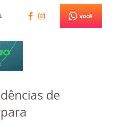
você
L
ndências de
 para