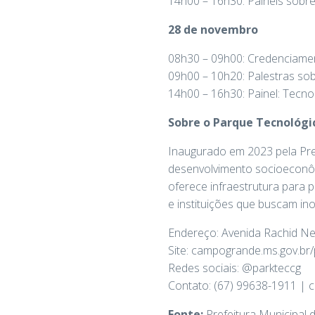
14h00 – 16h30: Painéis sobre
28 de novembro
08h30 – 09h00: Credenciame
09h00 – 10h20: Palestras so
14h00 – 16h30: Painel: Tecn
Sobre o Parque Tecnológi
Inaugurado em 2023 pela Pre
desenvolvimento socioeconôm
oferece infraestrutura para 
e instituições que buscam ino
Endereço: Avenida Rachid N
Site: campogrande.ms.gov.br/
Redes sociais: @parkteccg
Contato: (67) 99638-1911 | 
Fonte:
Prefeitura Municipal