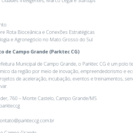
 Cidades Inteligentes, Marco Legal e Startups
nto
bre Rota Bioceânica e Conexões Estratégicas
ologia e Agronegócio no Mato Grosso do Sul
co de Campo Grande (Parktec CG)
feitura Municipal de Campo Grande, o Parktec CG é um polo 
ico da região por meio de inovação, empreendedorismo e eco
projetos de aceleração, incubação, eventos e treinamentos, se
var.
eder, 760 – Monte Castelo, Campo Grande/MS
parkteccg
contato@parkteccg.com.br
 de Campo Grande