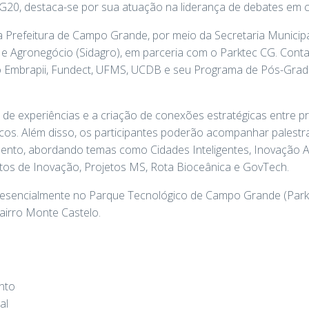
G20, destaca-se por sua atuação na liderança de debates em c
 Prefeitura de Campo Grande, por meio da Secretaria Municipa
 Agronegócio (Sidagro), em parceria com o Parktec CG. Con
o Embrapii, Fundect, UFMS, UCDB e seu Programa de Pós-Gra
a de experiências e a criação de conexões estratégicas entre p
cos. Além disso, os participantes poderão acompanhar palestr
ento, abordando temas como Cidades Inteligentes, Inovação A
os de Inovação, Projetos MS, Rota Bioceânica e GovTech.
resencialmente no Parque Tecnológico de Campo Grande (Parkt
airro Monte Castelo.
nto
al