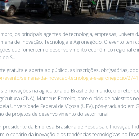
embro, os principais agentes de tecnologia, empresas, universi
emana de Inovação, Tecnologia e Agronegócio. O evento tem co
uções que fomentem o desenvolvimento econômico regional e 
 do Sul.
 gratuita e aberta ao público, as inscrições, obrigatórias, po
br/evento/semana-da-inovacao-tecnologia-e-agronegocio/2741
s e inovações na agricultura do Brasil e do mundo, o diretor e
icultura (CNA), Matheus Ferreira, abre o ciclo de palestras no
a pela Universidade Federal de Viçosa (UFV), pós-graduado em
o de projetos de desenvolvimento do setor rural.
-presidente da Empresa Brasileira de Pesquisa e Inovação Indus
re o cenário da inovação e as tendências tecnológicas no Brasil