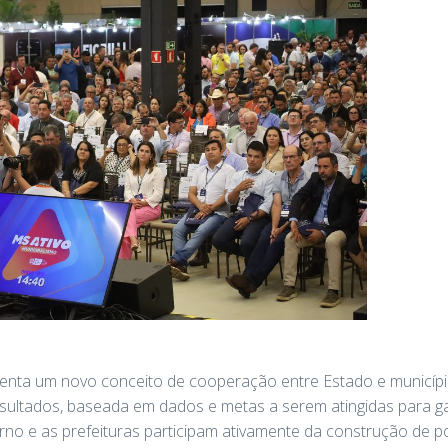
enta um novo conceito de cooperação entre Estado e municíp
esultados, baseada em dados e metas a serem atingidas para g
no e as prefeituras participam ativamente da construção de po