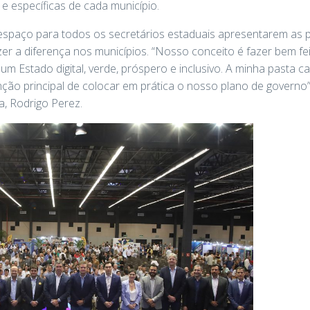
 específicas de cada município.
espaço para todos os secretários estaduais apresentarem as p
 a diferença nos municípios. “Nosso conceito é fazer bem feit
um Estado digital, verde, próspero e inclusivo. A minha pasta
ão principal de colocar em prática o nosso plano de governo”,
, Rodrigo Perez.