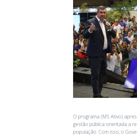
.
O programa (MS Ativo) apres
gestão pública orientada a r
população. Com isso, o Gover