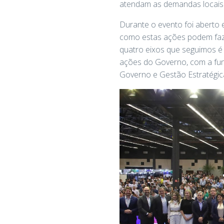
atendam as demandas locais e
Durante o evento foi aberto 
como estas ações podem fazer
quatro eixos que seguimos é 
ações do Governo, com a funç
Governo e Gestão Estratégica