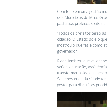
Com foco em uma gestão munic
dos Municípios de Mato Gros
pasta aos prefeitos eleitos e
“Todos os prefeitos terão as
cidadão. O Estado só é o que
mostrou o que faz e como at
governador.
Riedel lembrou que vai dar s
saúde, educação, assistência 
transformar a vida das pesso
Sabemos que ada cidade tem 
gestor para discutir as priori