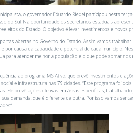
ipalista, o governador Eduardo Riedel participou nesta terça-
so do Sul. Na oportunidade os secretários estaduais apresen
 reeleitos do Estado. O objetivo é levar investimentos e novos 
 portas abertas no Governo do Estado. Assim vamos trabalhar j
 é por causa da capacidade e potencial de cada município. Nes
ua para atender melhor a população e o que pode somar nos m
equência ao programa MS Ativo, que prevê investimentos e açõ
social e infraestrutura nas 79 cidades. “Este programa foi doi
as. Ele prevê ações efetivas em áreas específicas, trabalhando
sua demanda, que é diferente da outra. Por isso vamos sent
dades”.