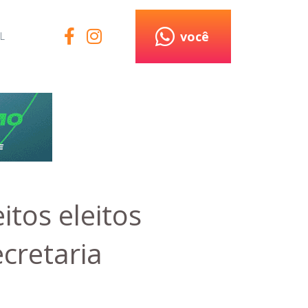
você
L
tos eleitos
ecretaria